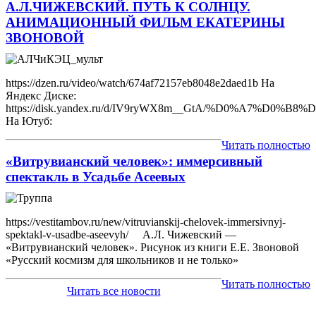
А.Л.ЧИЖЕВСКИЙ. ПУТЬ К СОЛНЦУ.
АНИМАЦИОННЫЙ ФИЛЬМ ЕКАТЕРИНЫ
ЗВОНОВОЙ
https://dzen.ru/video/watch/674af72157eb8048e2daed1b На
Яндекс Диске:
https://disk.yandex.ru/d/IV9ryWX8m__GtA/%D0%
На Ютуб:
Читать полностью
«Витрувианский человек»: иммерсивный
спектакль в Усадьбе Асеевых
https://vestitambov.ru/new/vitruvianskij-chelovek-immersivnyj-
spektakl-v-usadbe-aseevyh/ А.Л. Чижевский —
«Витрувианский человек». Рисунок из книги Е.Е. Звоновой
«Русский космизм для школьников и не только»
Читать полностью
Читать все новости