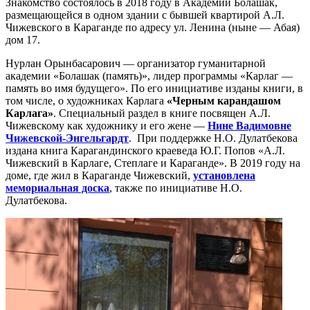
Знакомство состоялось в 2018 году в Академии Болашак,
размещающейся в одном здании с бывшей квартирой А.Л.
Чижевского в Караганде по адресу ул. Ленина (ныне — Абая)
дом 17.
Нурлан Орынбасарович — организатор гуманитарной
академии «Болашак (память)», лидер программы «Карлаг —
память во имя будущего». По его инициативе изданы книги, в
том числе, о художниках Карлага
«Черным карандашом
Карлага»
. Специальный раздел в книге посвящен А.Л.
Чижевскому как художнику и его жене —
Нине Вадимовне
Чижевской-Энгельгардт
. При поддержке Н.О. Дулатбекова
издана книга Карагандинского краеведа Ю.Г. Попов «А.Л.
Чижевский в Карлаге, Степлаге и Караганде». В 2019 году на
доме, где жил в Караганде Чижевский,
установлена
мемориальная доска
, также по инициативе Н.О.
Дулатбекова.