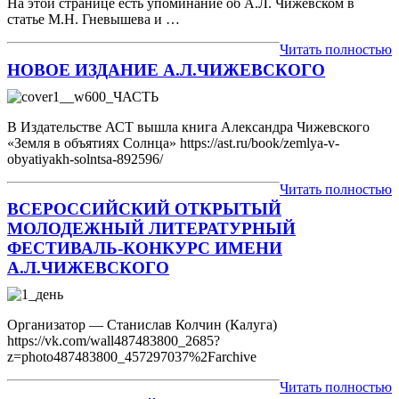
На этой странице есть упоминание об А.Л. Чижевском в
статье М.Н. Гневышева и …
Читать полностью
НОВОЕ ИЗДАНИЕ А.Л.ЧИЖЕВСКОГО
В Издательстве АСТ вышла книга Александра Чижевского
«Земля в объятиях Солнца» https://ast.ru/book/zemlya-v-
obyatiyakh-solntsa-892596/
Читать полностью
ВСЕРОССИЙСКИЙ ОТКРЫТЫЙ
МОЛОДЕЖНЫЙ ЛИТЕРАТУРНЫЙ
ФЕСТИВАЛЬ-КОНКУРС ИМЕНИ
А.Л.ЧИЖЕВСКОГО
Организатор — Станислав Колчин (Калуга)
https://vk.com/wall487483800_2685?
z=photo487483800_457297037%2Farchive
Читать полностью