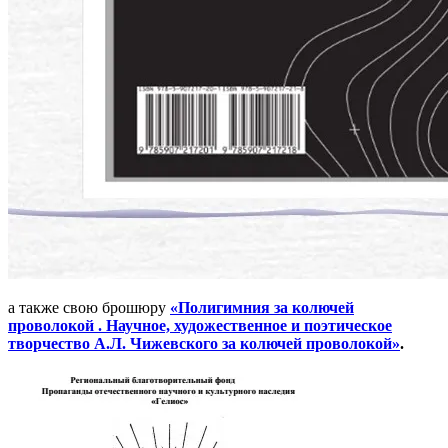
а также свою брошюру
«Полигимния за колючей
проволокой . Научное, художественное и поэтическое
творчество А.Л. Чижевского за колючей проволокой»
.