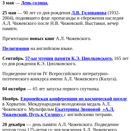
3 мая
—
День солнца.
25 мая
— 90 лет со дня рождения
Л.В. Голованова
(1932-
2004), поднявшего флаг пропаганды и сбережения наследия
А.Л. Чижевского после Н.В. Чижевской. Выставки, вечер
памяти.
Презентации
новых книг
А.Л. Чижевского.
Полигимния
на английском языке.
Сентябрь.
57-ые чтения памяти К.Э. Циолковского.
165 лет
со дня рождения К.Э. Циолковского.
Подведение итогов IV Всероссийского литературно-
поэтического конкурса имени А.Л. Чижевского (Калуга).
04 октября
— 65 лет запуска первого спутника.
Ноябрь
.
Европейская конференция по космической погоде
в Хорватии. Международная молодежная медаль А.Л.
Чижевского. Мультфильм
Екатерины Звоновой
«А.Л.
Чижевский. Путь к Солнцу»
с английскими титрами.
20 декабря
— день памяти А.Л. Чижевского. Подведение
итогов года 125-летия со дня рождения А.Л. Чижевского.