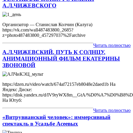
А.Л.ЧИЖЕВСКОГО
Организатор — Станислав Колчин (Калуга)
https://vk.com/wall487483800_2685?
z=photo487483800_457297037%2Farchive
Читать полностью
А.Л.ЧИЖЕВСКИЙ. ПУТЬ К СОЛНЦУ.
АНИМАЦИОННЫЙ ФИЛЬМ ЕКАТЕРИНЫ
ЗВОНОВОЙ
https://dzen.ru/video/watch/674af72157eb8048e2daed1b На
Яндекс Диске:
https://disk.yandex.ru/d/IV9ryWX8m__GtA/%D0%
На Ютуб:
Читать полностью
«Витрувианский человек»: иммерсивный
спектакль в Усадьбе Асеевых