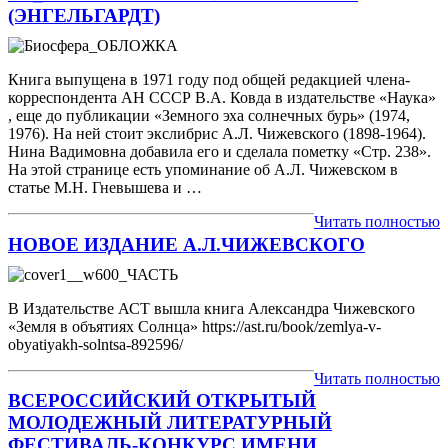
(ЭНГЕЛЬГАРДТ)
Книга выпущена в 1971 году под общей редакцией члена-
корреспондента АН СССР В.А. Ковда в издательстве «Наука»
, еще до публикации «Земного эха солнечных бурь» (1974,
1976). На ней стоит экслибрис А.Л. Чижевского (1898-1964).
Нина Вадимовна добавила его и сделала пометку «Стр. 238».
На этой странице есть упоминание об А.Л. Чижевском в
статье М.Н. Гневышева и …
Читать полностью
НОВОЕ ИЗДАНИЕ А.Л.ЧИЖЕВСКОГО
В Издательстве АСТ вышла книга Александра Чижевского
«Земля в объятиях Солнца» https://ast.ru/book/zemlya-v-
obyatiyakh-solntsa-892596/
Читать полностью
ВСЕРОССИЙСКИЙ ОТКРЫТЫЙ
МОЛОДЕЖНЫЙ ЛИТЕРАТУРНЫЙ
ФЕСТИВАЛЬ-КОНКУРС ИМЕНИ