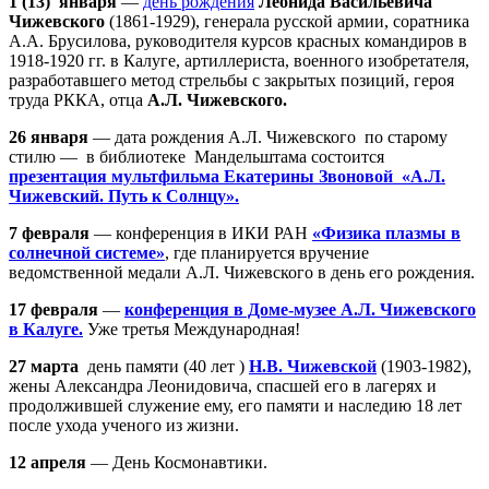
1 (13) января
—
день рождения
Леонида Васильевича
Чижевского
(1861-1929), генерала русской армии, соратника
А.А. Брусилова, руководителя курсов красных командиров в
1918-1920 гг. в Калуге, артиллериста, военного изобретателя,
разработавшего метод стрельбы с закрытых позиций, героя
труда РККА, отца
А.Л. Чижевского.
26 января
— дата рождения А.Л. Чижевского по старому
стилю — в библиотеке Мандельштама состоится
презентация мультфильма Екатерины Звоновой «А.Л.
Чижевский. Путь к Солнцу».
7 февраля
— конференция в ИКИ РАН
«Физика плазмы в
солнечной системе»
, где планируется вручение
ведомственной медали А.Л. Чижевского в день его рождения.
17 февраля
—
конференция в Доме-музее А.Л. Чижевского
в Калуге.
Уже третья Международная!
27 марта
день памяти (40 лет )
Н.В. Чижевской
(1903-1982),
жены Александра Леонидовича, спасшей его в лагерях и
продолжившей служение ему, его памяти и наследию 18 лет
после ухода ученого из жизни.
12 апреля
— День Космонавтики.