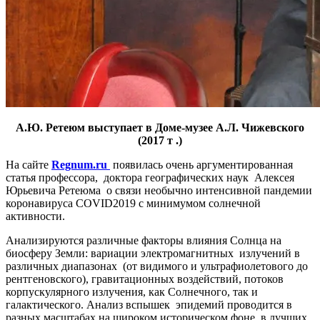
А.Ю. Ретеюм выступает в Доме-музее А.Л. Чижевского
(2017 т .)
На сайте
Regnum.ru
появилась очень аргументированная
статья профессора, доктора географических наук Алексея
Юрьевича Ретеюма о связи необычно интенсивной пандемии
коронавируса COVID2019 с минимумом солнечной
активности.
Анализируются различные факторы влияния Солнца на
биосферу Земли: вариации электромагнитных излучений в
различных диапазонах (от видимого и ультрафиолетового до
рентгеновского), гравитационных воздействий, потоков
корпускулярного излучения, как Солнечного, так и
галактического. Анализ вспышек эпидемий проводится в
разных масштабах на широком историческом фоне, в лучших