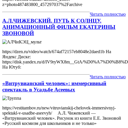
z=photo487483800_457297037%2Farchive
Читать полностью
А.Л.ЧИЖЕВСКИЙ. ПУТЬ К СОЛНЦУ.
АНИМАЦИОННЫЙ ФИЛЬМ ЕКАТЕРИНЫ
ЗВОНОВОЙ
https://dzen.ru/video/watch/674af72157eb8048e2daed1b На
Яндекс Диске:
https://disk.yandex.ru/d/IV9ryWX8m__GtA/%D0%
На Ютуб:
Читать полностью
«Витрувианский человек»: иммерсивный
спектакль в Усадьбе Асеевых
https://vestitambov.ru/new/vitruvianskij-chelovek-immersivnyj-
spektakl-v-usadbe-aseevyh/ А.Л. Чижевский —
«Витрувианский человек». Рисунок из книги Е.Е. Звоновой
«Русский космизм для школьников и не только»