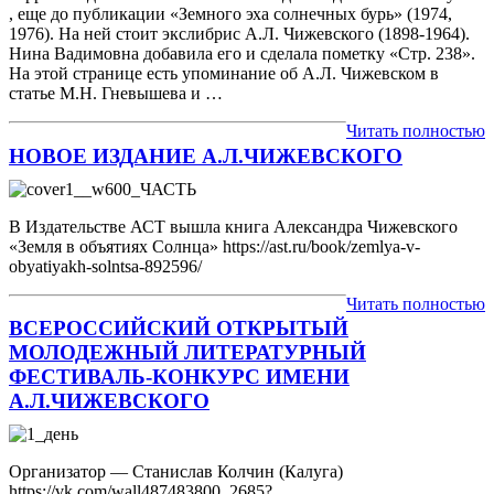
, еще до публикации «Земного эха солнечных бурь» (1974,
1976). На ней стоит экслибрис А.Л. Чижевского (1898-1964).
Нина Вадимовна добавила его и сделала пометку «Стр. 238».
На этой странице есть упоминание об А.Л. Чижевском в
статье М.Н. Гневышева и …
Читать полностью
НОВОЕ ИЗДАНИЕ А.Л.ЧИЖЕВСКОГО
В Издательстве АСТ вышла книга Александра Чижевского
«Земля в объятиях Солнца» https://ast.ru/book/zemlya-v-
obyatiyakh-solntsa-892596/
Читать полностью
ВСЕРОССИЙСКИЙ ОТКРЫТЫЙ
МОЛОДЕЖНЫЙ ЛИТЕРАТУРНЫЙ
ФЕСТИВАЛЬ-КОНКУРС ИМЕНИ
А.Л.ЧИЖЕВСКОГО
Организатор — Станислав Колчин (Калуга)
https://vk.com/wall487483800_2685?