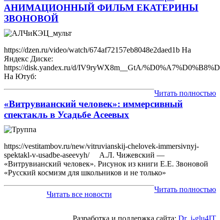
АНИМАЦИОННЫЙ ФИЛЬМ ЕКАТЕРИНЫ
ЗВОНОВОЙ
https://dzen.ru/video/watch/674af72157eb8048e2daed1b На
Яндекс Диске:
https://disk.yandex.ru/d/IV9ryWX8m__GtA/%D0%
На Ютуб:
Читать полностью
«Витрувианский человек»: иммерсивный
спектакль в Усадьбе Асеевых
https://vestitambov.ru/new/vitruvianskij-chelovek-immersivnyj-
spektakl-v-usadbe-aseevyh/ А.Л. Чижевский —
«Витрувианский человек». Рисунок из книги Е.Е. Звоновой
«Русский космизм для школьников и не только»
Читать полностью
Читать все новости
Разработка и поддержка сайта:
Dr_i-glu4IT