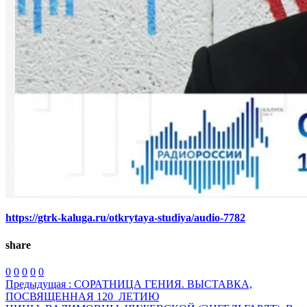
https://gtrk-kaluga.ru/otkrytaya-studiya/audio-7782
share
0
0
0
0
0
Предыдущая :
СОРАТНИЦА ГЕНИЯ. ВЫСТАВКА,
ПОСВЯЩЕННАЯ 120_ЛЕТИЮ