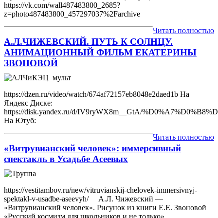
https://vk.com/wall487483800_2685?
z=photo487483800_457297037%2Farchive
Читать полностью
А.Л.ЧИЖЕВСКИЙ. ПУТЬ К СОЛНЦУ.
АНИМАЦИОННЫЙ ФИЛЬМ ЕКАТЕРИНЫ
ЗВОНОВОЙ
https://dzen.ru/video/watch/674af72157eb8048e2daed1b На
Яндекс Диске:
https://disk.yandex.ru/d/IV9ryWX8m__GtA/%D0%
На Ютуб:
Читать полностью
«Витрувианский человек»: иммерсивный
спектакль в Усадьбе Асеевых
https://vestitambov.ru/new/vitruvianskij-chelovek-immersivnyj-
spektakl-v-usadbe-aseevyh/ А.Л. Чижевский —
«Витрувианский человек». Рисунок из книги Е.Е. Звоновой
«Русский космизм для школьников и не только»