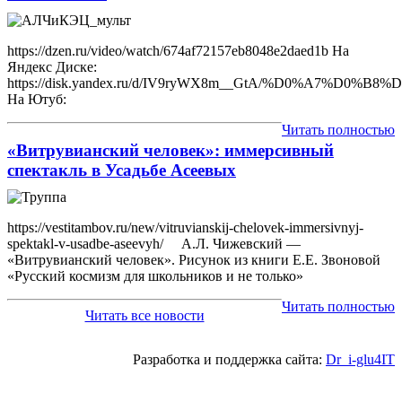
https://dzen.ru/video/watch/674af72157eb8048e2daed1b На
Яндекс Диске:
https://disk.yandex.ru/d/IV9ryWX8m__GtA/%D0%
На Ютуб:
Читать полностью
«Витрувианский человек»: иммерсивный
спектакль в Усадьбе Асеевых
https://vestitambov.ru/new/vitruvianskij-chelovek-immersivnyj-
spektakl-v-usadbe-aseevyh/ А.Л. Чижевский —
«Витрувианский человек». Рисунок из книги Е.Е. Звоновой
«Русский космизм для школьников и не только»
Читать полностью
Читать все новости
Разработка и поддержка сайта:
Dr_i-glu4IT