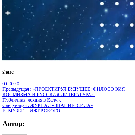
share
0
0
0
0
0
Предыдущая :
«ПРОЕКТИРУЯ БУДУЩЕЕ: ФИЛОСОФИЯ
КОСМИЗМА И РУССКАЯ ЛИТЕРАТУРА».
Публичная_лекция в Калуге.
Следующая :
ЖУРНАЛ «ЗНАНИЕ–СИЛА»
В_МУЗЕЕ_ЧИЖЕВСКОГО
Автор: