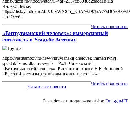
https://dzen.ru/video/watch/674af72157eb8048e2daed1b На
Яндекс Диске:
https://disk.yandex.ru/d/IV9ryWX8m__GtA/%D0%
На Ютуб:
Читать полностью
«Витрувианский человек»: иммерсивный
спектакль в Усадьбе Асеевых
https://vestitambov.ru/new/vitruvianskij-chelovek-immersivnyj-
spektakl-v-usadbe-aseevyh/ А.Л. Чижевский —
«Витрувианский человек». Рисунок из книги Е.Е. Звоновой
«Русский космизм для школьников и не только»
Читать полностью
Читать все новости
Разработка и поддержка сайта:
Dr_i-glu4IT