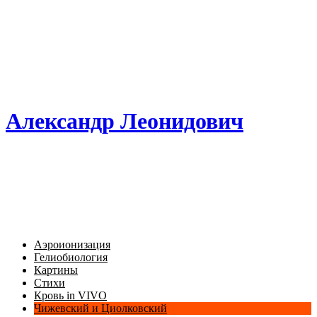
Александр Леонидович
Аэроионизация
Гелиобиология
Картины
Стихи
Кровь in VIVO
Чижевский и Циолковский