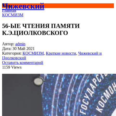
Чижевский
Menu
Главная
КОСМИЗМ
56-ЫЕ ЧТЕНИЯ ПАМЯТИ
К.Э.ЦИОЛКОВСКОГО
Автор:
admin
Дата:
30 Май 2021
Категория:
КОСМИЗМ
,
Краткие новости
,
Чижевский и
Циолковский
Оставить комментарий
1159 Views