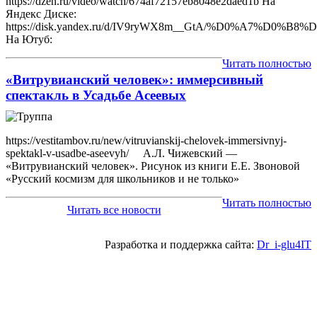
https://dzen.ru/video/watch/674af72157eb8048e2daed1b На
Яндекс Диске:
https://disk.yandex.ru/d/IV9ryWX8m__GtA/%D0%
На Ютуб:
Читать полностью
«Витрувианский человек»: иммерсивный
спектакль в Усадьбе Асеевых
https://vestitambov.ru/new/vitruvianskij-chelovek-immersivnyj-
spektakl-v-usadbe-aseevyh/ А.Л. Чижевский —
«Витрувианский человек». Рисунок из книги Е.Е. Звоновой
«Русский космизм для школьников и не только»
Читать полностью
Читать все новости
Разработка и поддержка сайта:
Dr_i-glu4IT