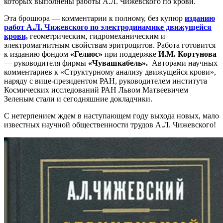
которых выполнены работы А.Л. Чижевского по крови.
Эта брошюра — комментарии к полному, без купюр
изданию
работ А.Л. Чижевского по электродинамике движущейся
крови,
геометрическим, гидромеханическим и
электромагнитным свойствам эритроцитов. Работа готовится
к изданию фондом
«Гелиос»
при поддержке
И.М. Кортунова
— руководителя фирмы
«Чувашкабель».
Авторами научных
комментариев к «Структурному анализу движущейся крови»,
наряду с вице-президентом РАН, руководителем института
Космических исследований РАН Львом Матвеевичем
Зеленым стали и сегодняшние докладчики.
С нетерпением ждем в наступающем году выхода новых, мало
известных научной общественности трудов А.Л. Чижевского!