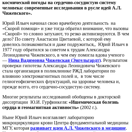
космической погоды на сердечно-сосудистую систему
человека: современные исследования в русле идей А.Л.
Чижевского».
Юрий Ильич начинал свою врачебную деятельность на
«Скорой помощи» и уже тогда обратил внимание, что вызовы
«Скорой» то словно затухают, то резко активизируются. В чем
дело? По совету Анастасии Цветаевой, с которой ему
довелось познакомиться и даже подружиться,, Юрий Ильич в
1977 году обратился за советом к трудам Александра
Леонидовича Чижевского, в чем ему помогла вдова ученого
—
Нина Вадимовна Чижевская (Энгельгардт)
. Результатом
проверки гипотезы Александра Леонидовича Чижевского
стала организация в поликлинике РЖД лаборатории по
влиянию электромагнитных полей и, в том числе
гелиогеофизических флуктуаций, на здоровье человека и,
прежде всего, его сердечно-сосудистую систему.
Многие результаты исследований обобщены в докторской
диссертации Ю.И. Гурфинкеля:
«Ишемическая болезнь
сердца и геомагнитная активность»
(2002 г.).
Ныне Юрий Ильич возглавляет лабораторию
микроциркуляции крови Центра фундаментальной медицины
МГУ, которая
развивает идеи А.Л. Чижевского в медицине
.