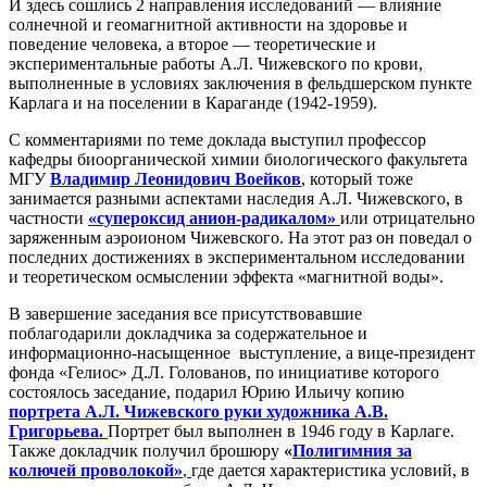
И здесь сошлись 2 направления исследований — влияние
солнечной и геомагнитной активности на здоровье и
поведение человека, а второе — теоретические и
экспериментальные работы А.Л. Чижевского по крови,
выполненные в условиях заключения в фельдшерском пункте
Карлага и на поселении в Караганде (1942-1959).
С комментариями по теме доклада выступил профессор
кафедры биоорганической химии биологического факультета
МГУ
Владимир Леонидович Воейков
, который тоже
занимается разными аспектами наследия А.Л. Чижевского, в
частности
«супероксид анион-радикалом»
или отрицательно
заряженным аэроионом Чижевского. На этот раз он поведал о
последних достижениях в экспериментальном исследовании
и теоретическом осмыслении эффекта «магнитной воды».
В завершение заседания все присутствовавшие
поблагодарили докладчика за содержательное и
информационно-насыщенное выступление, а вице-президент
фонда «Гелиос» Д.Л. Голованов, по инициативе которого
состоялось заседание, подарил Юрию Ильичу копию
портрета А.Л. Чижевского руки художника А.В.
Григорьева.
Портрет был выполнен в 1946 году в Карлаге.
Также докладчик получил брошюру
«
Полигимния за
колючей проволокой»
,
где дается характеристика условий, в