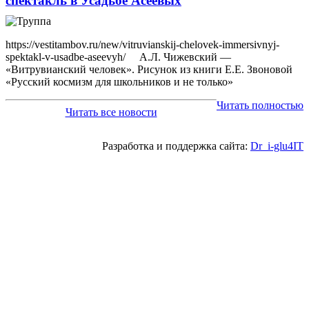
спектакль в Усадьбе Асеевых
https://vestitambov.ru/new/vitruvianskij-chelovek-immersivnyj-
spektakl-v-usadbe-aseevyh/ А.Л. Чижевский —
«Витрувианский человек». Рисунок из книги Е.Е. Звоновой
«Русский космизм для школьников и не только»
Читать полностью
Читать все новости
Разработка и поддержка сайта:
Dr_i-glu4IT