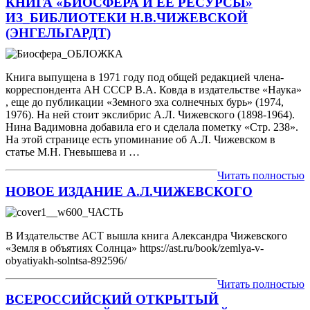
КНИГА «БИОСФЕРА И ЕЕ РЕСУРСЫ»
ИЗ_БИБЛИОТЕКИ Н.В.ЧИЖЕВСКОЙ
(ЭНГЕЛЬГАРДТ)
Книга выпущена в 1971 году под общей редакцией члена-
корреспондента АН СССР В.А. Ковда в издательстве «Наука»
, еще до публикации «Земного эха солнечных бурь» (1974,
1976). На ней стоит экслибрис А.Л. Чижевского (1898-1964).
Нина Вадимовна добавила его и сделала пометку «Стр. 238».
На этой странице есть упоминание об А.Л. Чижевском в
статье М.Н. Гневышева и …
Читать полностью
НОВОЕ ИЗДАНИЕ А.Л.ЧИЖЕВСКОГО
В Издательстве АСТ вышла книга Александра Чижевского
«Земля в объятиях Солнца» https://ast.ru/book/zemlya-v-
obyatiyakh-solntsa-892596/
Читать полностью
ВСЕРОССИЙСКИЙ ОТКРЫТЫЙ