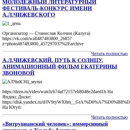
МОЛОДЕЖНЫЙ ЛИТЕРАТУРНЫЙ
ФЕСТИВАЛЬ-КОНКУРС ИМЕНИ
А.Л.ЧИЖЕВСКОГО
Организатор — Станислав Колчин (Калуга)
https://vk.com/wall487483800_2685?
z=photo487483800_457297037%2Farchive
Читать полностью
А.Л.ЧИЖЕВСКИЙ. ПУТЬ К СОЛНЦУ.
АНИМАЦИОННЫЙ ФИЛЬМ ЕКАТЕРИНЫ
ЗВОНОВОЙ
https://dzen.ru/video/watch/674af72157eb8048e2daed1b На
Яндекс Диске:
https://disk.yandex.ru/d/IV9ryWX8m__GtA/%D0%
На Ютуб:
Читать полностью
«Витрувианский человек»: иммерсивный