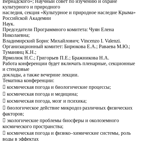
Вернадского»; Научный совет по изучению и охране
культурного и природного
наследия, секция «Культурное и природное наследие Крыма»
Российской Академии
Наук.
Председатели Программного комитета
: Чуян Елена
Николаевна;
Владимирский Борис Михайлович; Vincenzo I. Valenzi.
Организационный комитет
: Бирюкова Е.А.; Раваева М.Ю.;
Туманянц К.Н.;
Ярмолюк Н.С.; Григорьев П.Е.; Бражникова Н.А.
Работа конференции будет включать пленарные, секционные
и стендовые
доклады, а также вечерние лекции.
Тематика конференции:

космическая погода и биологические процессы;

космическая погода и медицина;

космическая погода, мозг и психика;

биологическое действие микродоз различных физических
факторов;

экологические проблемы биосферы и околоземного
космического пространства;

космическая погода и физико–химические системы, роль
воды в эффектах