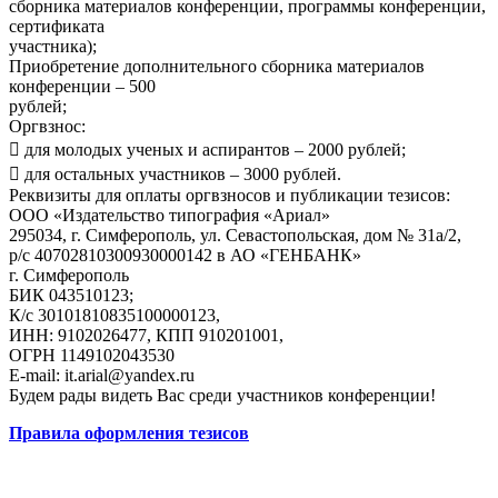
сборника материалов конференции, программы конференции,
сертификата
участника);
Приобретение дополнительного сборника материалов
конференции –
500
рублей;
Оргвзнос:

для молодых ученых и аспирантов –
2000 рублей
;

для остальных участников
– 3000 рублей
.
Реквизиты для оплаты оргвзносов и публикации тезисов:
ООО «Издательство типография «Ариал»
295034, г. Симферополь, ул. Севастопольская, дом № 31а/2,
р/с 40702810300930000142 в АО «ГЕНБАНК»
г. Симферополь
БИК 043510123;
К/с 30101810835100000123,
ИНН: 9102026477, КПП 910201001,
ОГРН 1149102043530
E-mail:
it.arial@yandex.ru
Будем рады видеть Вас среди участников конференции!
Правила оформления тезисов