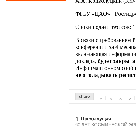
А.А. Криволуцкий (
Kriv
ФГБУ «ЦАО» Рос
Сроки подачи тезисов: 
В связи с требованием 
конференции за 4 месяц
включающая информацию 
доклада,
будет закрыта 
Информационном сообще
не откладывать регис
share
0
0
0
0
Предыдущая :
60 ЛЕТ КОСМИЧЕСКОЙ Э