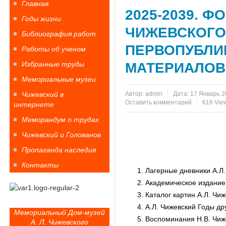
Главная
2025-2039. 
Годы жизни
ЧИЖЕВСКОГО
Библиография работ
ПЕРВОПУБЛИ
Работы об ученом
Избранные труды
МАТЕРИАЛОВ 
Мемориальные музеи
Чижевский в
Автор:
admin
Дата:
17 Январь 2
Оставить комментарий
616 Vie
интернете
Меморандум о трудах
Чижевский и Голованов
Пропаганда наследия
Контакты
Лагерные дневники А.Л.
Академическое издание 
Каталог картин А.Л. Чиж
А.Л. Чижевский Годы д
Мемориальный Дом-музей
Воспоминания Н.В. Чиже
А. Л. Чижевского