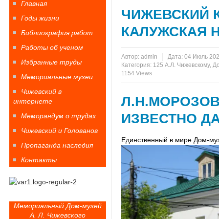
Главная
ЧИЖЕВСКИЙ К
Годы жизни
КАЛУЖСКАЯ НЕ
Библиография работ
Работы об ученом
Автор:
admin
Дата:
04 Июль 20
Избранные труды
Категория:
125 А.Л. Чижевскому
,
До
1154 Views
Мемориальные музеи
Чижевский в
Л.Н.МОРОЗОВ
интернете
ИЗВЕСТНО ДА
Меморандум о трудах
Чижевский и Голованов
Единственный в мире Дом-музе
Пропаганда наследия
Контакты
Мемориальный Дом-музей
А. Л. Чижевского