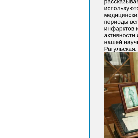
рассказыва
используютс
медицинских
периоды всп
инфарктов и
активности 
нашей науч
Рагульская.