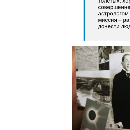
толстых, хо
совершеннеи
астрологом
миссия – ра
донести люд