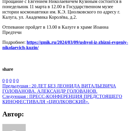
Прощание с Евгением Николаевичем Кузиным состоится в
понедельник 11 марта в 12.00 в Государственном музее
истории космонавтики им. К.Э. Циолковского по адресу г.
Калуга, ул. Академика Королёва, д.2.
Отпевание пройдет в 13.00 в Калуге в храме Иоанна
Предтечи
Подробнее:
https://gmik.ru/2024/03/09/ushyol-iz-zhizni-evgeniy-
nikolaevich-kuzin/
share
0
0
0
0
0
Предыдущая :
20 ЛЕТ БЕЗ ЛЕОНИДА ВИТАЛЬЕВИЧА
ГОЛОВАНОВА. АЛЕКСАНДР ГОЛОВАНОВ.
Следующая :
ПРЕСС-КОНФЕРЕНЦИЯ ПРЕДСТОЯЩЕГО
КИНОФЕСТИВАЛЯ «ЦИОЛКОВСКИЙ».
Автор: