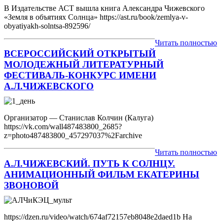
В Издательстве АСТ вышла книга Александра Чижевского
«Земля в объятиях Солнца» https://ast.ru/book/zemlya-v-
obyatiyakh-solntsa-892596/
Читать полностью
ВСЕРОССИЙСКИЙ ОТКРЫТЫЙ
МОЛОДЕЖНЫЙ ЛИТЕРАТУРНЫЙ
ФЕСТИВАЛЬ-КОНКУРС ИМЕНИ
А.Л.ЧИЖЕВСКОГО
Организатор — Станислав Колчин (Калуга)
https://vk.com/wall487483800_2685?
z=photo487483800_457297037%2Farchive
Читать полностью
А.Л.ЧИЖЕВСКИЙ. ПУТЬ К СОЛНЦУ.
АНИМАЦИОННЫЙ ФИЛЬМ ЕКАТЕРИНЫ
ЗВОНОВОЙ
https://dzen.ru/video/watch/674af72157eb8048e2daed1b На