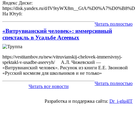
Яндекс Диске:
https://disk.yandex.ru/d/IV9ryWX8m__GtA/%D0%
На Ютуб:
Читать полностью
«Витрувианский человек»: иммерсивный
спектакль в Усадьбе Асеевых
https://vestitambov.ru/new/vitruvianskij-chelovek-immersivnyj-
spektakl-v-usadbe-aseevyh/ А.Л. Чижевский —
«Витрувианский человек». Рисунок из книги Е.Е. Звоновой
«Русский космизм для школьников и не только»
Читать полностью
Читать все новости
Разработка и поддержка сайта:
Dr_i-glu4IT