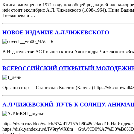
Книга выпущена в 1971 году под общей редакцией члена-коррес
ней стоит экслибрис А.Л. Чижевского (1898-1964). Нина Вадим
Гневышева и …
НОВОЕ ИЗДАНИЕ А.Л.ЧИЖЕВСКОГО
В Издательстве АСТ вышла книга Александра Чижевского «Земля 
ВСЕРОССИЙСКИЙ ОТКРЫТЫЙ МОЛОДЕЖНЫ
Организатор — Станислав Колчин (Калуга) https://vk.com/wal
А.Л.ЧИЖЕВСКИЙ. ПУТЬ К СОЛНЦУ. АНИМ
https://dzen.ru/video/watch/674af72157eb8048e2daed1b На Яндекс
https://disk.yandex.ru/d/IV9ryWX8m__GtA/%D0%