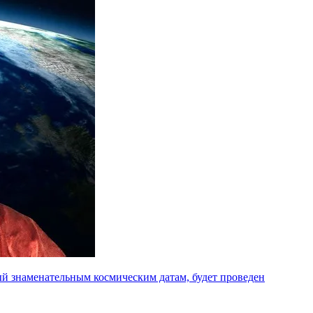
й знаменательным космическим датам, будет проведен