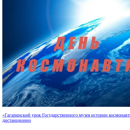
«Гагаринский урок Государственного музея истории космонав
дистанционно