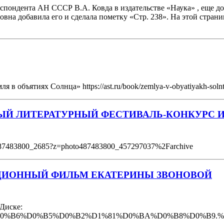
пондента АН СССР В.А. Ковда в издательстве «Наука» , еще до 
овна добавила его и сделала пометку «Стр. 238». На этой стран
в объятиях Солнца» https://ast.ru/book/zemlya-v-obyatiyakh-soln
Й ЛИТЕРАТУРНЫЙ ФЕСТИВАЛЬ-КОНКУРС И
l487483800_2685?z=photo487483800_457297037%2Farchive
АЦИОННЫЙ ФИЛЬМ ЕКАТЕРИНЫ ЗВОНОВОЙ
 Диске:
A7%D0%B8%D0%B6%D0%B5%D0%B2%D1%81%D0%BA%D0%B8%D