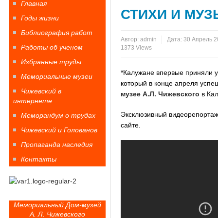
Главная
СТИХИ И МУЗ
Годы жизни
Библиография работ
Автор:
admin
Дата:
30 Апрель 2
Работы об ученом
1373 Views
Избранные труды
*Калужане впервые приняли у
Мемориальные музеи
который в конце апреля успе
Чижевский в
музее А.Л. Чижевского
в Кал
интернете
Эксклюзивный видеорепортаж 
Меморандум о трудах
сайте.
Чижевский и Голованов
Пропаганда наследия
Контакты
Мемориальный Дом-музей
А. Л. Чижевского