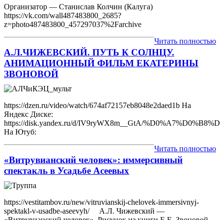
Организатор — Станислав Колчин (Калуга)
https://vk.com/wall487483800_2685?
z=photo487483800_457297037%2Farchive
Читать полностью
А.Л.ЧИЖЕВСКИЙ. ПУТЬ К СОЛНЦУ.
АНИМАЦИОННЫЙ ФИЛЬМ ЕКАТЕРИНЫ
ЗВОНОВОЙ
https://dzen.ru/video/watch/674af72157eb8048e2daed1b На
Яндекс Диске:
https://disk.yandex.ru/d/IV9ryWX8m__GtA/%D0%
На Ютуб:
Читать полностью
«Витрувианский человек»: иммерсивный
спектакль в Усадьбе Асеевых
https://vestitambov.ru/new/vitruvianskij-chelovek-immersivnyj-
spektakl-v-usadbe-aseevyh/ А.Л. Чижевский —
«Витрувианский человек». Рисунок из книги Е.Е. Звоновой