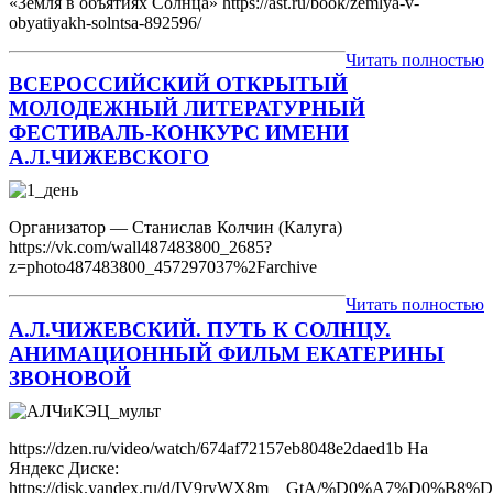
«Земля в объятиях Солнца» https://ast.ru/book/zemlya-v-
obyatiyakh-solntsa-892596/
Читать полностью
ВСЕРОССИЙСКИЙ ОТКРЫТЫЙ
МОЛОДЕЖНЫЙ ЛИТЕРАТУРНЫЙ
ФЕСТИВАЛЬ-КОНКУРС ИМЕНИ
А.Л.ЧИЖЕВСКОГО
Организатор — Станислав Колчин (Калуга)
https://vk.com/wall487483800_2685?
z=photo487483800_457297037%2Farchive
Читать полностью
А.Л.ЧИЖЕВСКИЙ. ПУТЬ К СОЛНЦУ.
АНИМАЦИОННЫЙ ФИЛЬМ ЕКАТЕРИНЫ
ЗВОНОВОЙ
https://dzen.ru/video/watch/674af72157eb8048e2daed1b На
Яндекс Диске:
https://disk.yandex.ru/d/IV9ryWX8m__GtA/%D0%