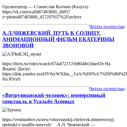
Организатор — Станислав Колчин (Калуга)
https://vk.com/wall487483800_2685?
z=photo487483800_457297037%2Farchive
Читать полностью
А.Л.ЧИЖЕВСКИЙ. ПУТЬ К СОЛНЦУ.
АНИМАЦИОННЫЙ ФИЛЬМ ЕКАТЕРИНЫ
ЗВОНОВОЙ
https://dzen.ru/video/watch/674af72157eb8048e2daed1b На
Яндекс Диске:
https://disk.yandex.ru/d/IV9ryWX8m__GtA/%D0%
На Ютуб:
Читать полностью
«Витрувианский человек»: иммерсивный
спектакль в Усадьбе Асеевых
https://vestitambov.ru/new/vitruvianskij-chelovek-immersivnyj-
spektakl-v-usadbe-aseevyh/ А.Л. Чижевский —