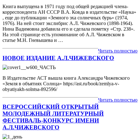
Книга выпущена в 1971 году под общей редакцией члена-
корреспондента АН СССР В.А. Ковда в издательстве «Наука»
, еще до публикации «Земного эха солнечных бурь» (1974,
1976). На ней стоит экслибрис А.Л. Чижевского (1898-1964).
Нина Вадимовна добавила его и сделала пометку «Стр. 238».
На этой странице есть упоминание об А.Л. Чижевском в
статье М.Н. Гневышева и …
Читать полностью
НОВОЕ ИЗДАНИЕ А.Л.ЧИЖЕВСКОГО
В Издательстве АСТ вышла книга Александра Чижевского
«Земля в объятиях Солнца» https://ast.ru/book/zemlya-v-
obyatiyakh-solntsa-892596/
Читать полностью
ВСЕРОССИЙСКИЙ ОТКРЫТЫЙ
МОЛОДЕЖНЫЙ ЛИТЕРАТУРНЫЙ
ФЕСТИВАЛЬ-КОНКУРС ИМЕНИ
А.Л.ЧИЖЕВСКОГО