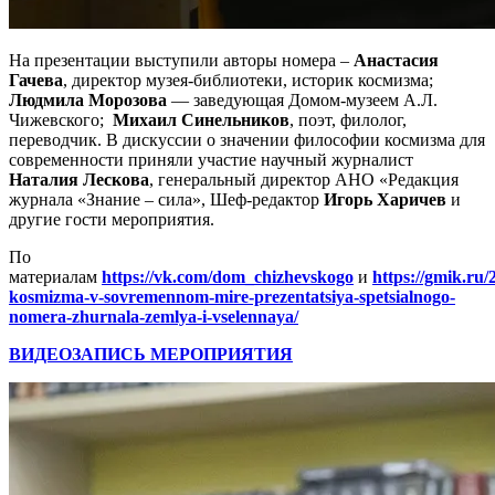
На презентации выступили авторы номера –
Анастасия
Гачева
, директор музея-библиотеки, историк космизма;
Людмила Морозова
— заведующая Домом-музеем А.Л.
Чижевского;
Михаил Синельников
, поэт, филолог,
переводчик. В дискуссии о значении философии космизма для
современности приняли участие научный журналист
Наталия Лескова
, генеральный директор АНО «Редакция
журнала «Знание – сила», Шеф-редактор
Игорь Харичев
и
другие гости мероприятия.
По
материалам
https://vk.com/dom_chizhevskogo
и
https://gmik.ru/2
kosmizma-v-sovremennom-mire-prezentatsiya-spetsialnogo-
nomera-zhurnala-zemlya-i-vselennaya/
ВИДЕОЗАПИСЬ МЕРОПРИЯТИЯ