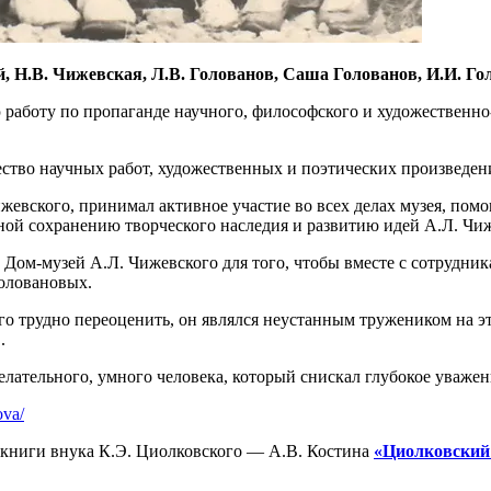
, Н.В. Чижевская, Л.В. Голованов, Саша Голованов, И.И. Голо
работу по пропаганде научного, философского и художественно
тво научных работ, художественных и поэтических произведени
вского, принимал активное участие во всех делах музея, помог
й сохранению творческого наследия и развитию идей А.Л. Чиж
 Дом-музей А.Л. Чижевского для того, чтобы вместе с сотрудн
оловановых.
о трудно переоценить, он являлся неустанным тружеником на э
.
елательного, умного человека, который снискал глубокое уважен
ova/
 книги внука К.Э. Циолковского — А.В. Костина
«Циолковский