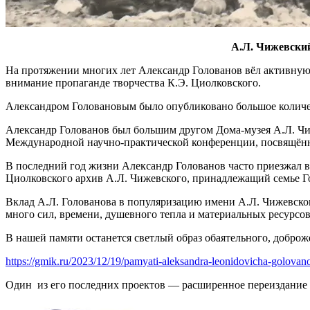
А.Л. Чижевский
На протяжении многих лет Александр Голованов вёл активную 
внимание пропаганде творчества К.Э. Циолковского.
Александром Головановым было опубликовано большое количес
Александр Голованов был большим другом Дома-музея А.Л. Чиже
Международной научно-практической конференции, посвящённо
В последний год жизни Александр Голованов часто приезжал в
Циолковского архив А.Л. Чижевского, принадлежащий семье Г
Вклад А.Л. Голованова в популяризацию имени А.Л. Чижевског
много сил, времени, душевного тепла и материальных ресурсов
В нашей памяти останется светлый образ обаятельного, доброж
https://gmik.ru/2023/12/19/pamyati-aleksandra-leonidovicha-golovan
Один из его последних проектов — расширенное переиздание