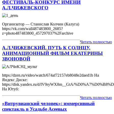
ФЕСТИВАЛЬ-КОНКУРС ИМЕНИ
А.Л.ЧИЖЕВСКОГО
Организатор — Станислав Колчин (Калуга)
https://vk.com/wall487483800_2685?
z=photo487483800_457297037%2Farchive
Читать полностью
А.Л.ЧИЖЕВСКИЙ. ПУТЬ К СОЛНЦУ.
АНИМАЦИОННЫЙ ФИЛЬМ ЕКАТЕРИНЫ
ЗВОНОВОЙ
https://dzen.ru/video/watch/674af72157eb8048e2daed1b На
Яндекс Диске:
https://disk.yandex.ru/d/IV9ryWX8m__GtA/%D0%
На Ютуб:
Читать полностью
«Витрувианский человек»: иммерсивный
спектакль в Усадьбе Асеевых