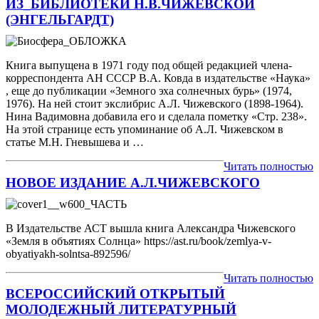
ИЗ_БИБЛИОТЕКИ Н.В.ЧИЖЕВСКОЙ
(ЭНГЕЛЬГАРДТ)
Книга выпущена в 1971 году под общей редакцией члена-
корреспондента АН СССР В.А. Ковда в издательстве «Наука»
, еще до публикации «Земного эха солнечных бурь» (1974,
1976). На ней стоит экслибрис А.Л. Чижевского (1898-1964).
Нина Вадимовна добавила его и сделала пометку «Стр. 238».
На этой странице есть упоминание об А.Л. Чижевском в
статье М.Н. Гневышева и …
Читать полностью
НОВОЕ ИЗДАНИЕ А.Л.ЧИЖЕВСКОГО
В Издательстве АСТ вышла книга Александра Чижевского
«Земля в объятиях Солнца» https://ast.ru/book/zemlya-v-
obyatiyakh-solntsa-892596/
Читать полностью
ВСЕРОССИЙСКИЙ ОТКРЫТЫЙ
МОЛОДЕЖНЫЙ ЛИТЕРАТУРНЫЙ