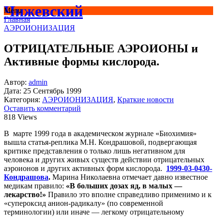
Чижевский
Menu
Главная
АЭРОИОНИЗАЦИЯ
ОТРИЦАТЕЛЬНЫЕ АЭРОИОНЫ и
Активные формы кислорода.
Автор:
admin
Дата:
25 Сентябрь 1999
Категория:
АЭРОИОНИЗАЦИЯ
,
Краткие новости
Оставить комментарий
818 Views
В марте 1999 года в академическом журнале «Биохимия»
вышла статья-реплика М.Н. Кондрашовой, подвергающая
критике представления о только лишь негативном для
человека и других живых существ действии отрицательных
аэроионов и других активных форм кислорода.
1999-03-0430-
Кондрашова
.
Марина Николаевна отмечает давно известное
медикам правило:
«В больших дозах яд, в малых —
лекарство!»
Правило это вполне справедливо применимо и к
«супероксид анион-радикалу» (по современной
терминологии) или иначе — легкому отрицательному