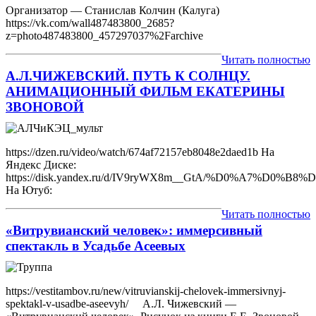
Организатор — Станислав Колчин (Калуга)
https://vk.com/wall487483800_2685?
z=photo487483800_457297037%2Farchive
Читать полностью
А.Л.ЧИЖЕВСКИЙ. ПУТЬ К СОЛНЦУ.
АНИМАЦИОННЫЙ ФИЛЬМ ЕКАТЕРИНЫ
ЗВОНОВОЙ
https://dzen.ru/video/watch/674af72157eb8048e2daed1b На
Яндекс Диске:
https://disk.yandex.ru/d/IV9ryWX8m__GtA/%D0%
На Ютуб:
Читать полностью
«Витрувианский человек»: иммерсивный
спектакль в Усадьбе Асеевых
https://vestitambov.ru/new/vitruvianskij-chelovek-immersivnyj-
spektakl-v-usadbe-aseevyh/ А.Л. Чижевский —