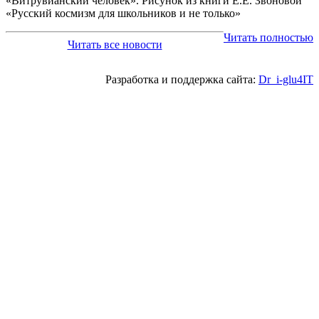
«Витрувианский человек». Рисунок из книги Е.Е. Звоновой
«Русский космизм для школьников и не только»
Читать полностью
Читать все новости
Разработка и поддержка сайта:
Dr_i-glu4IT