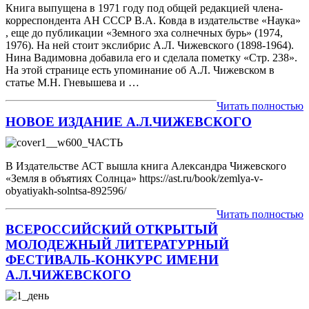
Книга выпущена в 1971 году под общей редакцией члена-
корреспондента АН СССР В.А. Ковда в издательстве «Наука»
, еще до публикации «Земного эха солнечных бурь» (1974,
1976). На ней стоит экслибрис А.Л. Чижевского (1898-1964).
Нина Вадимовна добавила его и сделала пометку «Стр. 238».
На этой странице есть упоминание об А.Л. Чижевском в
статье М.Н. Гневышева и …
Читать полностью
НОВОЕ ИЗДАНИЕ А.Л.ЧИЖЕВСКОГО
В Издательстве АСТ вышла книга Александра Чижевского
«Земля в объятиях Солнца» https://ast.ru/book/zemlya-v-
obyatiyakh-solntsa-892596/
Читать полностью
ВСЕРОССИЙСКИЙ ОТКРЫТЫЙ
МОЛОДЕЖНЫЙ ЛИТЕРАТУРНЫЙ
ФЕСТИВАЛЬ-КОНКУРС ИМЕНИ
А.Л.ЧИЖЕВСКОГО