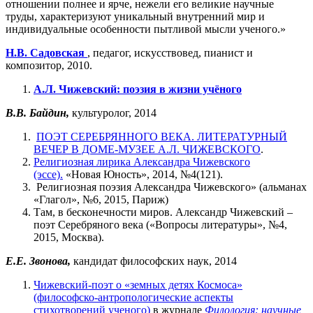
отношении полнее и ярче, нежели его великие научные
труды, характеризуют уникальный внутренний мир и
индивидуальные особенности пытливой мысли ученого.»
Н.В. Садовская
, педагог, искусствовед, пианист и
композитор, 2010.
А.Л. Чижевский: поэзия в жизни учёного
В.В. Байдин,
культуролог, 2014
ПОЭТ СЕРЕБРЯННОГО ВЕКА. ЛИТЕРАТУРНЫЙ
ВЕЧЕР В ДОМЕ-МУЗЕЕ А.Л. ЧИЖЕВСКОГО
.
Религиозная лирика Александра Чижевского
(эссе).
«Новая Юность», 2014, №4(121).
Религиозная поэзия Александра Чижевского» (альманах
«Глагол», №6, 2015, Париж)
Там, в бесконечности миров. Александр Чижевский –
поэт Серебряного века («Вопросы литературы», №4,
2015, Москва).
Е.Е. Звонова,
кандидат философских наук, 2014
Чижевский-поэт о «земных детях Космоса»
(философско-антропологические аспекты
стихотворений ученого)
в журнале
Филология: научные