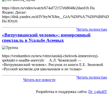
https://dzen.ru/video/watch/674af72157eb8048e2daed1b На
Яндекс Диске:
https://disk.yandex.ru/d/IV9ryWX8m__GtA/%D0%
На Ютуб:
Читать полностью
«Витрувианский человек»: иммерсивный
спектакль в Усадьбе Асеевых
https://vestitambov.ru/new/vitruvianskij-chelovek-immersivnyj-
spektakl-v-usadbe-aseevyh/ А.Л. Чижевский —
«Витрувианский человек». Рисунок из книги Е.Е. Звоновой
«Русский космизм для школьников и не только»
Читать полностью
Читать все новости
Разработка и поддержка сайта:
Dr_i-glu4IT