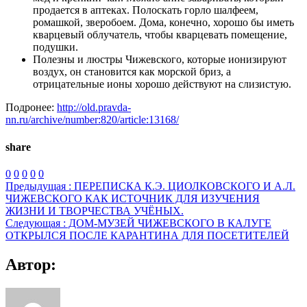
продается в аптеках. Полоскать горло шалфеем,
ромашкой, зверобоем. Дома, конечно, хорошо бы иметь
кварцевый облучатель, чтобы кварцевать помещение,
подушки.
Полезны и люстры Чижевского, которые ионизируют
воздух, он становится как морской бриз, а
отрицательные ионы хорошо действуют на слизистую.
Подронее:
http://old.pravda-
nn.ru/archive/number:820/article:13168/
share
0
0
0
0
0
Предыдущая :
ПЕРЕПИСКА К.Э. ЦИОЛКОВСКОГО И А.Л.
ЧИЖЕВСКОГО КАК ИСТОЧНИК ДЛЯ ИЗУЧЕНИЯ
ЖИЗНИ И ТВОРЧЕСТВА УЧЁНЫХ.
Следующая :
ДОМ-МУЗЕЙ ЧИЖЕВСКОГО В КАЛУГЕ
ОТКРЫЛСЯ ПОСЛЕ КАРАНТИНА ДЛЯ ПОСЕТИТЕЛЕЙ
Автор: