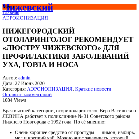
Чижевский
Menu
Главная
АЭРОИОНИЗАЦИЯ
НИЖЕГОРОДСКИЙ
ОТОЛАРИНГОЛОГ РЕКОМЕНДУЕТ
«ЛЮСТРУ ЧИЖЕВСКОГО» ДЛЯ
ПРОФИЛАКТИКИ ЗАБОЛЕВАНИЙ
УХА, ГОРЛА И НОСА
Автор:
admin
Дата:
27 Июнь 2020
Категория:
АЭРОИОНИЗАЦИЯ
,
Краткие новости
Оставить комментарий
1084 Views
Врач высшей категории, оториноларинголог Вера Васильевна
ЛЕВИНА работает в поликлинике № 31 Советского района
Нижнего Новгорода с 1992 года. По её мнению:
Очень хорошее средство от простуды — лимон, имбирь,
мед и крепкий чай. Можно анис заваривать, который