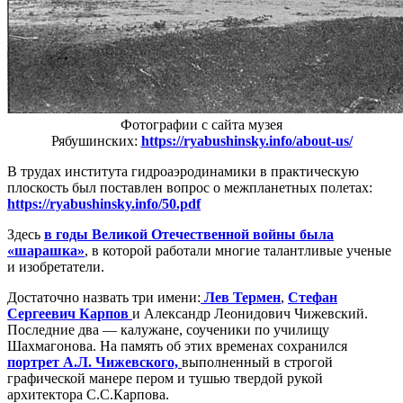
Фотографии с сайта музея
Рябушинских:
https://ryabushinsky.info/about-us/
В трудах института гидроаэродинамики в практическую
плоскость был поставлен вопрос о межпланетных полетах:
https://ryabushinsky.info/50.pdf
Здесь
в годы Великой Отечественной войны была
«шарашка»
, в которой работали многие талантливые ученые
и изобретатели.
Достаточно назвать три имени:
Лев Термен
,
Стефан
Сергеевич Карпов
и Александр Леонидович Чижевский.
Последние два — калужане, соученики по училищу
Шахмагонова. На память об этих временах сохранился
портрет А.Л. Чижевского,
выполненный в строгой
графической манере пером и тушью твердой рукой
архитектора С.С.Карпова.