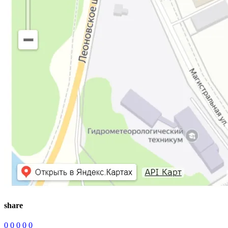
share
0
0
0
0
0