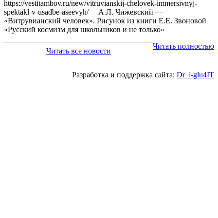
https://vestitambov.ru/new/vitruvianskij-chelovek-immersivnyj-
spektakl-v-usadbe-aseevyh/ А.Л. Чижевский —
«Витрувианский человек». Рисунок из книги Е.Е. Звоновой
«Русский космизм для школьников и не только»
Читать полностью
Читать все новости
Разработка и поддержка сайта:
Dr_i-glu4IT