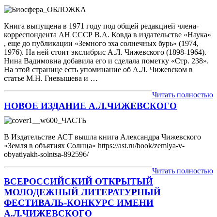
Книга выпущена в 1971 году под общей редакцией члена-
корреспондента АН СССР В.А. Ковда в издательстве «Наука»
, еще до публикации «Земного эха солнечных бурь» (1974,
1976). На ней стоит экслибрис А.Л. Чижевского (1898-1964).
Нина Вадимовна добавила его и сделала пометку «Стр. 238».
На этой странице есть упоминание об А.Л. Чижевском в
статье М.Н. Гневышева и …
Читать полностью
НОВОЕ ИЗДАНИЕ А.Л.ЧИЖЕВСКОГО
В Издательстве АСТ вышла книга Александра Чижевского
«Земля в объятиях Солнца» https://ast.ru/book/zemlya-v-
obyatiyakh-solntsa-892596/
Читать полностью
ВСЕРОССИЙСКИЙ ОТКРЫТЫЙ
МОЛОДЕЖНЫЙ ЛИТЕРАТУРНЫЙ
ФЕСТИВАЛЬ-КОНКУРС ИМЕНИ
А.Л.ЧИЖЕВСКОГО