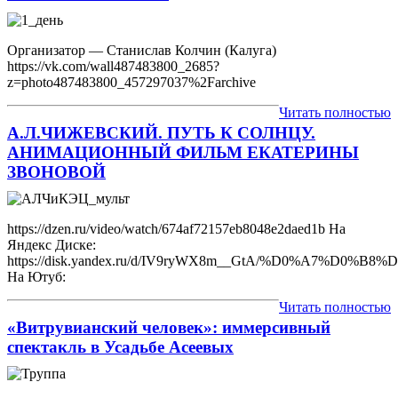
Организатор — Станислав Колчин (Калуга)
https://vk.com/wall487483800_2685?
z=photo487483800_457297037%2Farchive
Читать полностью
А.Л.ЧИЖЕВСКИЙ. ПУТЬ К СОЛНЦУ.
АНИМАЦИОННЫЙ ФИЛЬМ ЕКАТЕРИНЫ
ЗВОНОВОЙ
https://dzen.ru/video/watch/674af72157eb8048e2daed1b На
Яндекс Диске:
https://disk.yandex.ru/d/IV9ryWX8m__GtA/%D0%
На Ютуб:
Читать полностью
«Витрувианский человек»: иммерсивный
спектакль в Усадьбе Асеевых