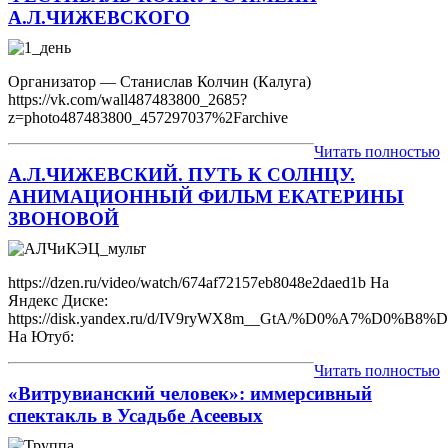
А.Л.ЧИЖЕВСКОГО
Организатор — Станислав Колчин (Калуга)
https://vk.com/wall487483800_2685?
z=photo487483800_457297037%2Farchive
Читать полностью
А.Л.ЧИЖЕВСКИЙ. ПУТЬ К СОЛНЦУ.
АНИМАЦИОННЫЙ ФИЛЬМ ЕКАТЕРИНЫ
ЗВОНОВОЙ
https://dzen.ru/video/watch/674af72157eb8048e2daed1b На
Яндекс Диске:
https://disk.yandex.ru/d/IV9ryWX8m__GtA/%D0%
На Ютуб:
Читать полностью
«Витрувианский человек»: иммерсивный
спектакль в Усадьбе Асеевых