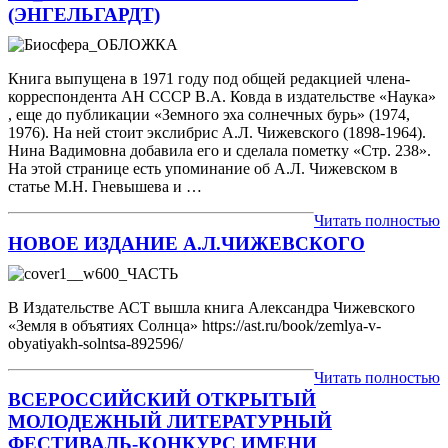
(ЭНГЕЛЬГАРДТ)
Книга выпущена в 1971 году под общей редакцией члена-
корреспондента АН СССР В.А. Ковда в издательстве «Наука»
, еще до публикации «Земного эха солнечных бурь» (1974,
1976). На ней стоит экслибрис А.Л. Чижевского (1898-1964).
Нина Вадимовна добавила его и сделала пометку «Стр. 238».
На этой странице есть упоминание об А.Л. Чижевском в
статье М.Н. Гневышева и …
Читать полностью
НОВОЕ ИЗДАНИЕ А.Л.ЧИЖЕВСКОГО
В Издательстве АСТ вышла книга Александра Чижевского
«Земля в объятиях Солнца» https://ast.ru/book/zemlya-v-
obyatiyakh-solntsa-892596/
Читать полностью
ВСЕРОССИЙСКИЙ ОТКРЫТЫЙ
МОЛОДЕЖНЫЙ ЛИТЕРАТУРНЫЙ
ФЕСТИВАЛЬ-КОНКУРС ИМЕНИ