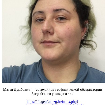
Матея Думбович — сотрудница геофизической обсерватории
Загребского университета
https://oh.geof.unizg.hr/index.php?