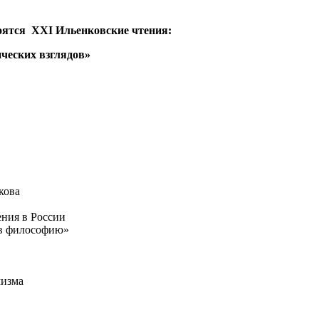
cтоятся XXI Ильенковские чтения:
ческих взглядов»
кова
ения в России
 в философию»
мизма