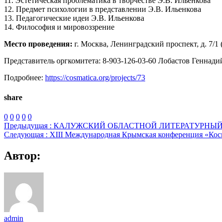
11. Эстетическая проблематика в творчестве Э.В. Ильенкова
12. Предмет психологии в представлении Э.В. Ильенкова
13. Педагогические идеи Э.В. Ильенкова
14. Философия и мировоззрение
Место проведения:
г. Москва, Ленинградский проспект, д. 7/
Представитель оргкомитета: 8-903-126-03-60 Лобастов Геннад
Подробнее:
https://cosmatica.org/projects/73
share
0
0
0
0
0
Предыдущая :
КАЛУЖСКИЙ ОБЛАСТНОЙ ЛИТЕРАТУРНЫЙ 
Следующая :
XІІI Международная Крымская конференция «Кос
Автор:
admin