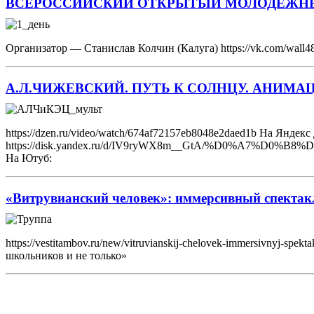
ВСЕРОССИЙСКИЙ ОТКРЫТЫЙ МОЛОДЕЖНЫ
Организатор — Станислав Колчин (Калуга) https://vk.com/wal
А.Л.ЧИЖЕВСКИЙ. ПУТЬ К СОЛНЦУ. АНИМ
https://dzen.ru/video/watch/674af72157eb8048e2daed1b На Яндекс
https://disk.yandex.ru/d/IV9ryWX8m__GtA/%D0%
На Ютуб:
«Витрувианский человек»: иммерсивный спектакл
https://vestitambov.ru/new/vitruvianskij-chelovek-immersivnyj
школьников и не только»