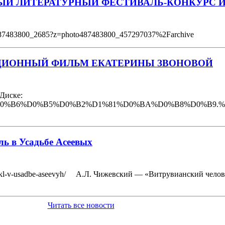
Й ЛИТЕРАТУРНЫЙ ФЕСТИВАЛЬ-КОНКУРС И
l487483800_2685?z=photo487483800_457297037%2Farchive
АЦИОННЫЙ ФИЛЬМ ЕКАТЕРИНЫ ЗВОНОВОЙ
 Диске:
A7%D0%B8%D0%B6%D0%B5%D0%B2%D1%81%D0%BA%D0%B8%D
ь в Усадьбе Асеевых
-spektakl-v-usadbe-aseevyh/ А.Л. Чижевский — «Витрувианский чел
Читать все новости