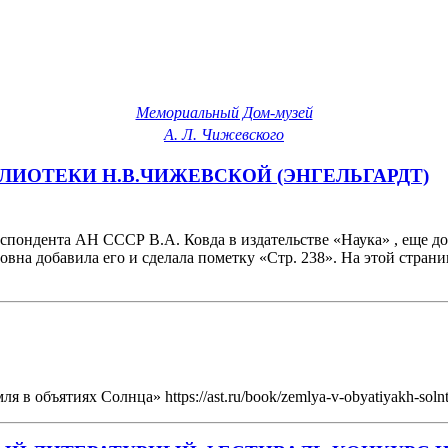
Мемориальный Дом-музей
А. Л. Чижевского
БЛИОТЕКИ Н.В.ЧИЖЕВСКОЙ (ЭНГЕЛЬГАРДТ)
пондента АН СССР В.А. Ковда в издательстве «Наука» , еще до 
овна добавила его и сделала пометку «Стр. 238». На этой стран
в объятиях Солнца» https://ast.ru/book/zemlya-v-obyatiyakh-soln