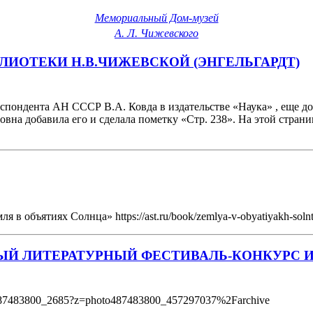
Мемориальный Дом-музей
А. Л. Чижевского
БЛИОТЕКИ Н.В.ЧИЖЕВСКОЙ (ЭНГЕЛЬГАРДТ)
пондента АН СССР В.А. Ковда в издательстве «Наука» , еще до 
овна добавила его и сделала пометку «Стр. 238». На этой стран
в объятиях Солнца» https://ast.ru/book/zemlya-v-obyatiyakh-soln
Й ЛИТЕРАТУРНЫЙ ФЕСТИВАЛЬ-КОНКУРС И
l487483800_2685?z=photo487483800_457297037%2Farchive