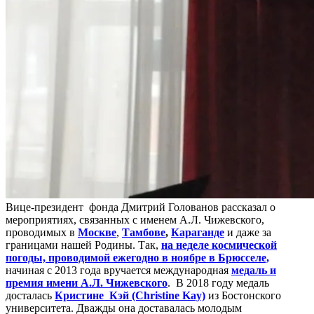
Вице-президент фонда Дмитрий Голованов рассказал о
мероприятиях, связанных с именем А.Л. Чижевского,
проводимых в
Москве
,
Тамбове
,
Караганде
и даже за
границами нашей Родины. Так,
на неделе космической
погоды, проводимой ежегодно в ноябре в Брюсселе,
начиная с 2013 года вручается международная
медаль и
премия имени А.Л. Чижевского
. В 2018 году медаль
досталась
Кристине Кэй (Christine Kay)
из Бостонского
университета. Дважды она доставалась молодым