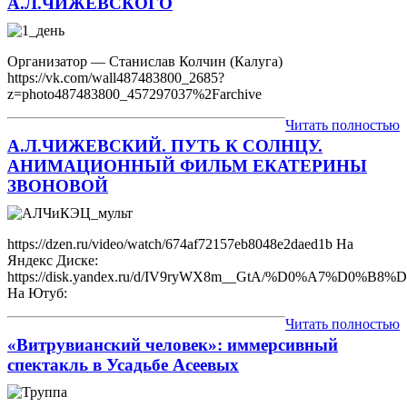
А.Л.ЧИЖЕВСКОГО
Организатор — Станислав Колчин (Калуга)
https://vk.com/wall487483800_2685?
z=photo487483800_457297037%2Farchive
Читать полностью
А.Л.ЧИЖЕВСКИЙ. ПУТЬ К СОЛНЦУ.
АНИМАЦИОННЫЙ ФИЛЬМ ЕКАТЕРИНЫ
ЗВОНОВОЙ
https://dzen.ru/video/watch/674af72157eb8048e2daed1b На
Яндекс Диске:
https://disk.yandex.ru/d/IV9ryWX8m__GtA/%D0%
На Ютуб:
Читать полностью
«Витрувианский человек»: иммерсивный
спектакль в Усадьбе Асеевых