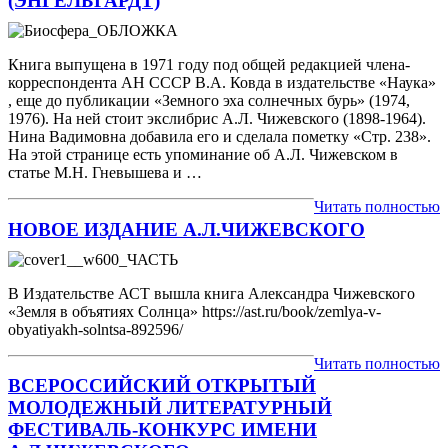
(ЭНГЕЛЬГАРДТ)
Книга выпущена в 1971 году под общей редакцией члена-
корреспондента АН СССР В.А. Ковда в издательстве «Наука»
, еще до публикации «Земного эха солнечных бурь» (1974,
1976). На ней стоит экслибрис А.Л. Чижевского (1898-1964).
Нина Вадимовна добавила его и сделала пометку «Стр. 238».
На этой странице есть упоминание об А.Л. Чижевском в
статье М.Н. Гневышева и …
Читать полностью
НОВОЕ ИЗДАНИЕ А.Л.ЧИЖЕВСКОГО
В Издательстве АСТ вышла книга Александра Чижевского
«Земля в объятиях Солнца» https://ast.ru/book/zemlya-v-
obyatiyakh-solntsa-892596/
Читать полностью
ВСЕРОССИЙСКИЙ ОТКРЫТЫЙ
МОЛОДЕЖНЫЙ ЛИТЕРАТУРНЫЙ
ФЕСТИВАЛЬ-КОНКУРС ИМЕНИ