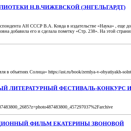
БЛИОТЕКИ Н.В.ЧИЖЕВСКОЙ (ЭНГЕЛЬГАРДТ)
пондента АН СССР В.А. Ковда в издательстве «Наука» , еще до 
овна добавила его и сделала пометку «Стр. 238». На этой стран
в объятиях Солнца» https://ast.ru/book/zemlya-v-obyatiyakh-soln
Й ЛИТЕРАТУРНЫЙ ФЕСТИВАЛЬ-КОНКУРС И
l487483800_2685?z=photo487483800_457297037%2Farchive
АЦИОННЫЙ ФИЛЬМ ЕКАТЕРИНЫ ЗВОНОВОЙ