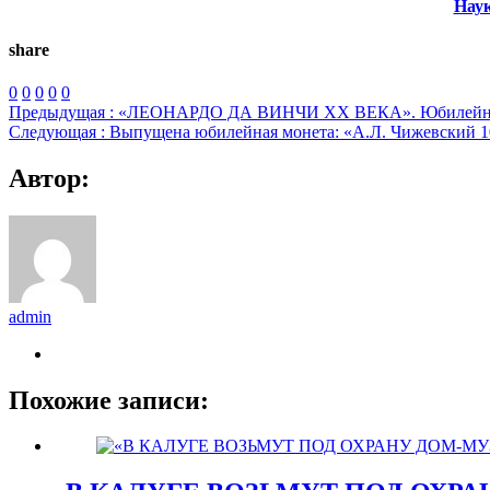
Наук
share
0
0
0
0
0
Предыдущая :
«ЛЕОНАРДО ДА ВИНЧИ ХХ ВЕКА». Юбилейная се
Следующая :
Выпущена юбилейная монета: «А.Л. Чижевский 1
Автор:
admin
Похожие записи: