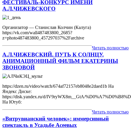
ФЕСТИВАЛЬ-КОНКУРС ИМЕНИ
А.Л.ЧИЖЕВСКОГО
Организатор — Станислав Колчин (Калуга)
https://vk.com/wall487483800_2685?
z=photo487483800_457297037%2Farchive
Читать полностью
А.Л.ЧИЖЕВСКИЙ. ПУТЬ К СОЛНЦУ.
АНИМАЦИОННЫЙ ФИЛЬМ ЕКАТЕРИНЫ
ЗВОНОВОЙ
https://dzen.ru/video/watch/674af72157eb8048e2daed1b На
Яндекс Диске:
https://disk.yandex.ru/d/IV9ryWX8m__GtA/%D0%
На Ютуб:
Читать полностью
«Витрувианский человек»: иммерсивный
спектакль в Усадьбе Асеевых