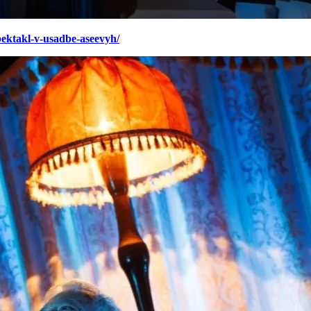
pektakl-v-usadbe-aseevyh/