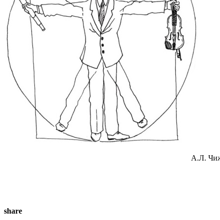
А.Л. Ч
share