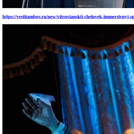
https://vestitambov.ru/new/vitruvianskij-chelovek-immersivnyj-s