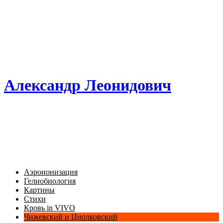
Александр Леонидович
Аэроионизация
Гелиобиология
Картины
Стихи
Кровь in VIVO
Чижевский и Циолковский