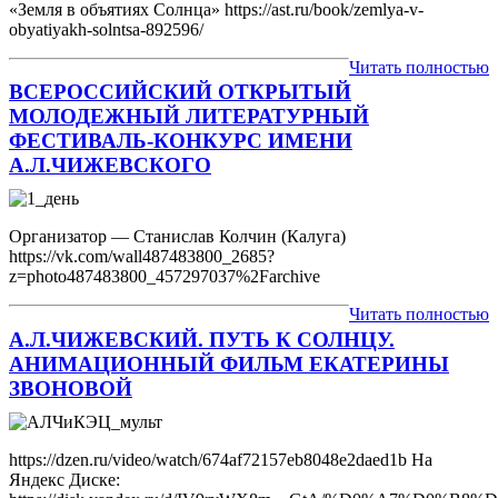
«Земля в объятиях Солнца» https://ast.ru/book/zemlya-v-
obyatiyakh-solntsa-892596/
Читать полностью
ВСЕРОССИЙСКИЙ ОТКРЫТЫЙ
МОЛОДЕЖНЫЙ ЛИТЕРАТУРНЫЙ
ФЕСТИВАЛЬ-КОНКУРС ИМЕНИ
А.Л.ЧИЖЕВСКОГО
Организатор — Станислав Колчин (Калуга)
https://vk.com/wall487483800_2685?
z=photo487483800_457297037%2Farchive
Читать полностью
А.Л.ЧИЖЕВСКИЙ. ПУТЬ К СОЛНЦУ.
АНИМАЦИОННЫЙ ФИЛЬМ ЕКАТЕРИНЫ
ЗВОНОВОЙ
https://dzen.ru/video/watch/674af72157eb8048e2daed1b На
Яндекс Диске: