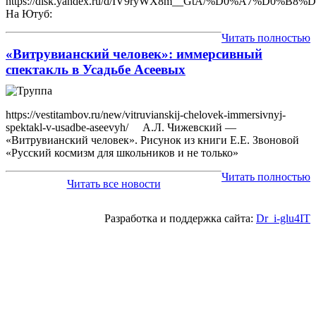
https://disk.yandex.ru/d/IV9ryWX8m__GtA/%D0%
На Ютуб:
Читать полностью
«Витрувианский человек»: иммерсивный
спектакль в Усадьбе Асеевых
https://vestitambov.ru/new/vitruvianskij-chelovek-immersivnyj-
spektakl-v-usadbe-aseevyh/ А.Л. Чижевский —
«Витрувианский человек». Рисунок из книги Е.Е. Звоновой
«Русский космизм для школьников и не только»
Читать полностью
Читать все новости
Разработка и поддержка сайта:
Dr_i-glu4IT