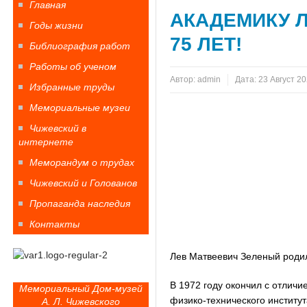
Главная
АКАДЕМИКУ 
Годы жизни
75 ЛЕТ!
Библиография работ
Работы об ученом
Автор:
admin
Дата:
23 Август 2
Избранные труды
Мемориальные музеи
Чижевский в
интернете
Меморандум о трудах
Чижевский и Голованов
Пропаганда наследия
Контакты
Лев Матвеевич Зеленый родилс
В 1972 году окончил с отлич
Мемориальный Дом-музей
физико-технического институт
А. Л. Чижевского