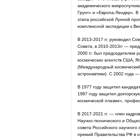
академического микроспутник
Грунт» и «Европа-Лендер». В
этапа российской Лунной про
комплексной экспедиции к Ве
В 2013-2017 гг. руководил С
Совета, в 2010-2013гг — пре
2000 гг. был председателем 
космических агентств США, Я
(Международный космический 
астронавтики). С 2002 года 
В 1977 году защитил кандид
1987 году защитил докторск
космической плазме», профес
В 2017-2021 гг. — член кадро
Научно-технического и Общест
совета Российского научного
премий Правительства РФ в об