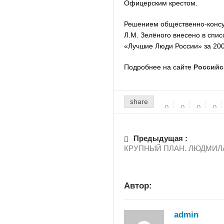
Офицерским крестом.
Решением общественно-консу
Л.М. Зелёного внесено в спи
«Лучшие Люди России» за 2005
Подробнее на сайте
Российс
share
0
0
0
0
Предыдущая :
КРУПНЫЙ ПЛАН. ЛЮДМИЛ
Автор:
admin