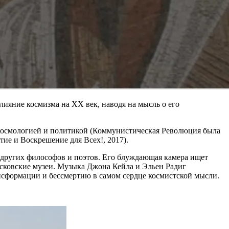
лияние космизма на XX век, наводя на мысль о его
у космологией и политикой (Коммунистическая Революция была
тие и Воскрешение для Всех!, 2017).
 других философов и поэтов. Его блуждающая камера ищет
московские музеи. Музыка Джона Кейла и Эльен Радиг
ансформации и бессмертию в самом сердце космистской мысли.