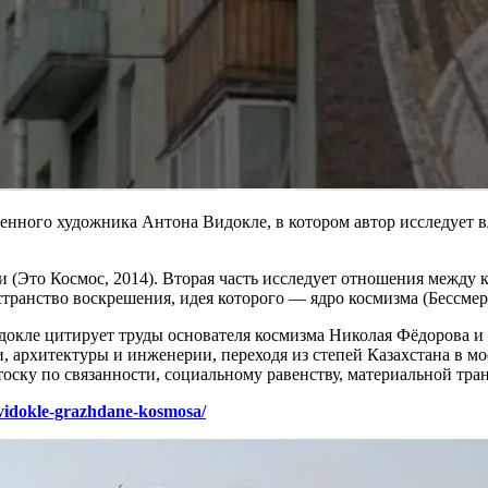
менного художника Антона Видокле, в котором автор исследует в
и (Это Космос, 2014). Вторая часть исследует отношения межд
остранство воскрешения, идея которого — ядро космизма (Бессмер
докле цитирует труды основателя космизма Николая Фёдорова и
и, архитектуры и инженерии, переходя из степей Казахстана в 
тоску по связанности, социальному равенству, материальной тр
-vidokle-grazhdane-kosmosa/