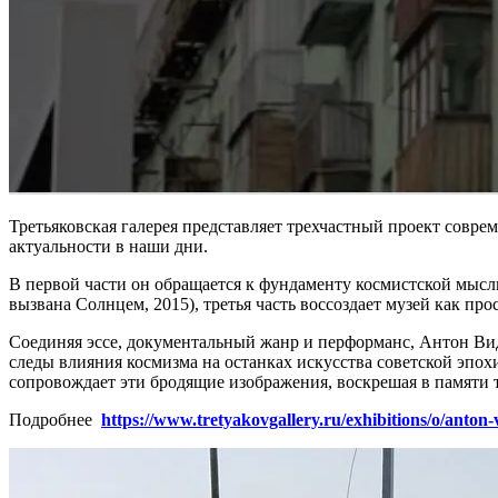
Третьяковская галерея представляет трехчастный проект совре
актуальности в наши дни.
В первой части он обращается к фундаменту космистской мысл
вызвана Солнцем, 2015), третья часть воссоздает музей как пр
Соединяя эссе, документальный жанр и перформанс, Антон Ви
следы влияния космизма на останках искусства советской эпох
сопровождает эти бродящие изображения, воскрешая в памяти 
Подробнее
https://www.tretyakovgallery.ru/exhibitions/o/anton