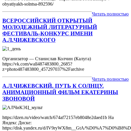
obyatiyakh-solntsa-892596/
Читать полностью
ВСЕРОССИЙСКИЙ ОТКРЫТЫЙ
МОЛОДЕЖНЫЙ ЛИТЕРАТУРНЫЙ
ФЕСТИВАЛЬ-КОНКУРС ИМЕНИ
А.Л.ЧИЖЕВСКОГО
Организатор — Станислав Колчин (Калуга)
https://vk.com/wall487483800_2685?
z=photo487483800_457297037%2Farchive
Читать полностью
А.Л.ЧИЖЕВСКИЙ. ПУТЬ К СОЛНЦУ.
АНИМАЦИОННЫЙ ФИЛЬМ ЕКАТЕРИНЫ
ЗВОНОВОЙ
https://dzen.ru/video/watch/674af72157eb8048e2daed1b На
Яндекс Диске:
https://disk.yandex.ru/d/IV9ryWX8m__GtA/%D0%