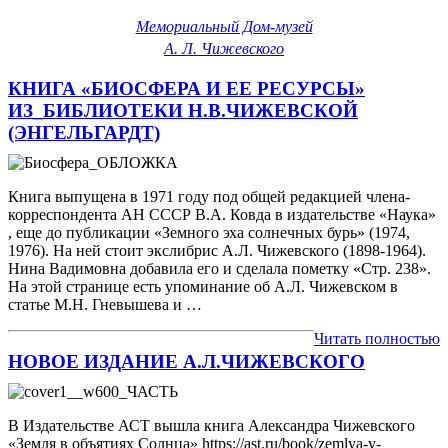
Мемориальный Дом-музей
А. Л. Чижевского
КНИГА «БИОСФЕРА И ЕЕ РЕСУРСЫ»
ИЗ_БИБЛИОТЕКИ Н.В.ЧИЖЕВСКОЙ
(ЭНГЕЛЬГАРДТ)
Книга выпущена в 1971 году под общей редакцией члена-
корреспондента АН СССР В.А. Ковда в издательстве «Наука»
, еще до публикации «Земного эха солнечных бурь» (1974,
1976). На ней стоит экслибрис А.Л. Чижевского (1898-1964).
Нина Вадимовна добавила его и сделала пометку «Стр. 238».
На этой странице есть упоминание об А.Л. Чижевском в
статье М.Н. Гневышева и …
Читать полностью
НОВОЕ ИЗДАНИЕ А.Л.ЧИЖЕВСКОГО
В Издательстве АСТ вышла книга Александра Чижевского
«Земля в объятиях Солнца» https://ast.ru/book/zemlya-v-