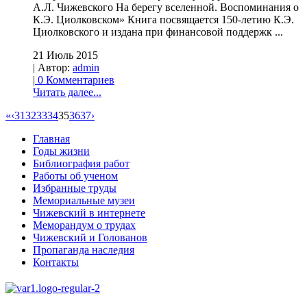
А.Л. Чижевского На берегу вселенной. Воспоминания о
К.Э. Циолковском» Книга посвящается 150-летию К.Э.
Циолковского и издана при финансовой поддержк ...
21 Июль 2015
| Автор:
admin
|
0 Комментариев
Читать далее...
«
‹
31
32
33
34
35
36
37
›
Главная
Годы жизни
Библиография работ
Работы об ученом
Избранные труды
Мемориальные музеи
Чижевский в интернете
Меморандум о трудах
Чижевский и Голованов
Пропаганда наследия
Контакты