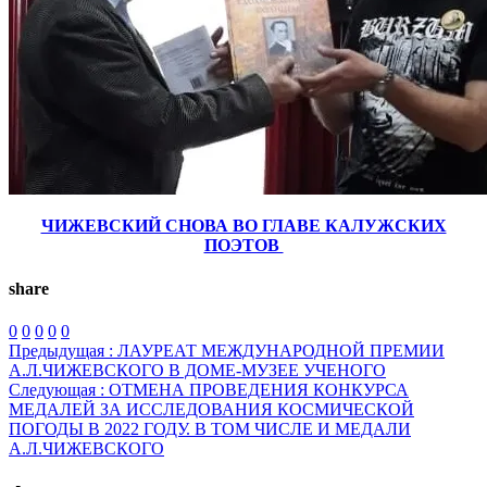
ЧИЖЕВСКИЙ СНОВА ВО ГЛАВЕ КАЛУЖСКИХ
ПОЭТОВ
share
0
0
0
0
0
Предыдущая :
ЛАУРЕАТ МЕЖДУНАРОДНОЙ ПРЕМИИ
А.Л.ЧИЖЕВСКОГО В ДОМЕ-МУЗЕЕ УЧЕНОГО
Следующая :
ОТМЕНА ПРОВЕДЕНИЯ КОНКУРСА
МЕДАЛЕЙ ЗА ИССЛЕДОВАНИЯ КОСМИЧЕСКОЙ
ПОГОДЫ В 2022 ГОДУ. В ТОМ ЧИСЛЕ И МЕДАЛИ
А.Л.ЧИЖЕВСКОГО