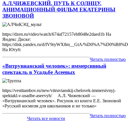
А.Л.ЧИЖЕВСКИЙ. ПУТЬ К СОЛНЦУ.
АНИМАЦИОННЫЙ ФИЛЬМ ЕКАТЕРИНЫ
ЗВОНОВОЙ
https://dzen.ru/video/watch/674af72157eb8048e2daed1b На
Яндекс Диске:
https://disk.yandex.ru/d/IV9ryWX8m__GtA/%D0%
На Ютуб:
Читать полностью
«Витрувианский человек»: иммерсивный
спектакль в Усадьбе Асеевых
https://vestitambov.ru/new/vitruvianskij-chelovek-immersivnyj-
spektakl-v-usadbe-aseevyh/ А.Л. Чижевский —
«Витрувианский человек». Рисунок из книги Е.Е. Звоновой
«Русский космизм для школьников и не только»
Читать полностью
Читать все новости