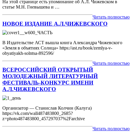
На этой странице есть упоминание об А.Л. Чижевском в
статье М.Н. Гневышева и …
Читать полностью
НОВОЕ ИЗДАНИЕ А.Л.ЧИЖЕВСКОГО
В Издательстве АСТ вышла книга Александра Чижевского
«Земля в объятиях Солнца» https://ast.ru/book/zemlya-v-
obyatiyakh-solntsa-892596/
Читать полностью
ВСЕРОССИЙСКИЙ ОТКРЫТЫЙ
МОЛОДЕЖНЫЙ ЛИТЕРАТУРНЫЙ
ФЕСТИВАЛЬ-КОНКУРС ИМЕНИ
А.Л.ЧИЖЕВСКОГО
Организатор — Станислав Колчин (Калуга)
https://vk.com/wall487483800_2685?
z=photo487483800_457297037%2Farchive
Читать полностью