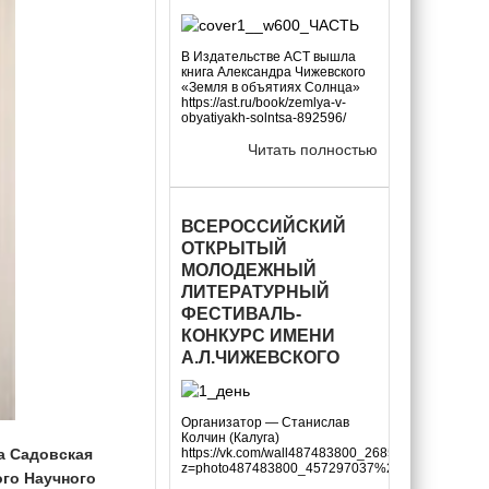
В Издательстве АСТ вышла
книга Александра Чижевского
«Земля в объятиях Солнца»
https://ast.ru/book/zemlya-v-
obyatiyakh-solntsa-892596/
Читать полностью
ВСЕРОССИЙСКИЙ
ОТКРЫТЫЙ
МОЛОДЕЖНЫЙ
ЛИТЕРАТУРНЫЙ
ФЕСТИВАЛЬ-
КОНКУРС ИМЕНИ
А.Л.ЧИЖЕВСКОГО
Организатор — Станислав
Колчин (Калуга)
https://vk.com/wall487483800_2685?
а Садовская
z=photo487483800_457297037%2Farchive
го Научного