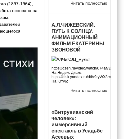
Читать полностью
го (1897-1964),
Работа основана на
ским.
одавателей
А.Л.ЧИЖЕВСКИЙ.
ПУТЬ К СОЛНЦУ.
дающегося
АНИМАЦИОННЫЙ
ФИЛЬМ ЕКАТЕРИНЫ
ЗВОНОВОЙ
https://dzen.ru/video/watch/674af72157eb8048e2d
На Яндекс Диске:
https://disk.yandex.ru/d/IV9ryWX8m_
На Ютуб:
Читать полностью
«Витрувианский
человек»:
иммерсивный
спектакль в Усадьбе
Асеевых