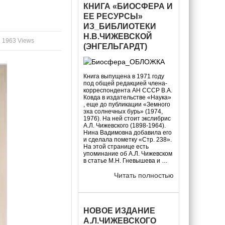
КНИГА «БИОСФЕРА И
ЕЕ РЕСУРСЫ»
ИЗ_БИБЛИОТЕКИ
Н.В.ЧИЖЕВСКОЙ
1963 Views
(ЭНГЕЛЬГАРДТ)
Книга выпущена в 1971 году
под общей редакцией члена-
корреспондента АН СССР В.А.
Ковда в издательстве «Наука»
, еще до публикации «Земного
эха солнечных бурь» (1974,
1976). На ней стоит экслибрис
А.Л. Чижевского (1898-1964).
Нина Вадимовна добавила его
и сделала пометку «Стр. 238».
На этой странице есть
упоминание об А.Л. Чижевском
в статье М.Н. Гневышева и …
Читать полностью
НОВОЕ ИЗДАНИЕ
А.Л.ЧИЖЕВСКОГО