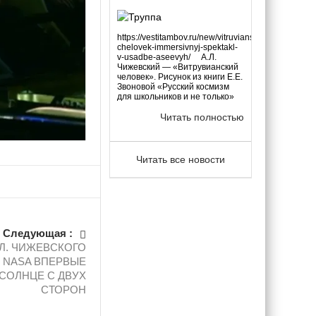
https://vestitambov.ru/new/vitruvianskij-
chelovek-immersivnyj-spektakl-
v-usadbe-aseevyh/ А.Л.
Чижевский — «Витрувианский
человек». Рисунок из книги Е.Е.
Звоновой «Русский космизм
для школьников и не только»
Читать полностью
Читать все новости
Следующая :
.Л. ЧИЖЕВСКОГО
 NASA ВПЕРВЫЕ
СОЛНЦЕ С ДВУХ
СТОРОН