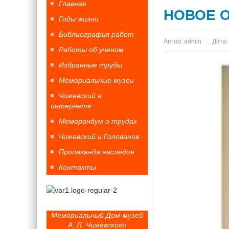
Главная
НОВОЕ О
Годы жизни
Библиография работ
Автор:
admin
Дата
Работы об ученом
Избранные труды
Мемориальные музеи
Чижевский в
интернете
Меморандум о трудах
Чижевский и Голованов
Пропаганда наследия
Контакты
Мемориальный Дом-музей
А. Л. Чижевского