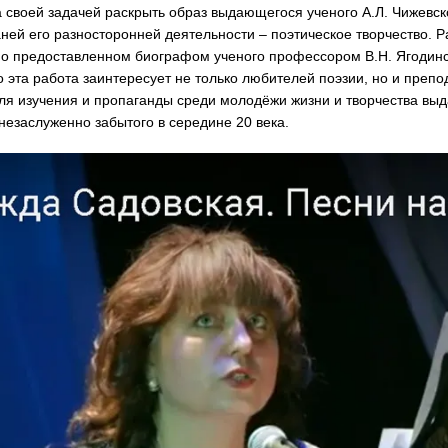
 своей задачей раскрыть образ выдающегося ученого А.Л. Чижевско
аней его разносторонней деятельности – поэтическое творчество. 
о предоставленном биографом ученого профессором В.Н. Ягодин
о эта работа заинтересует не только любителей поэзии, но и преп
ля изучения и пропаганды среди молодёжи жизни и творчества вы
незаслуженно забытого в середине 20 века.