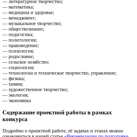
— литературное творчество;
— математика;
— медицина и здоровье;
— менеджмент;
— музыкальное творчество;
— обществознание;
— педагогика;
— политология;
— правоведение;
— психология;
— родословие;
— сельское хозяйство;
— социология;
— технологии и техническое творчество, управление;
— физика;
— химия;
— художественное творчество;
— экология;
— экономика
Содержание проектной работы в рамках
конкурса
Подробно о проектной работе, её задачах и этапах можно
ознакомиться в нашей статье
«Рекомендации по подготовке