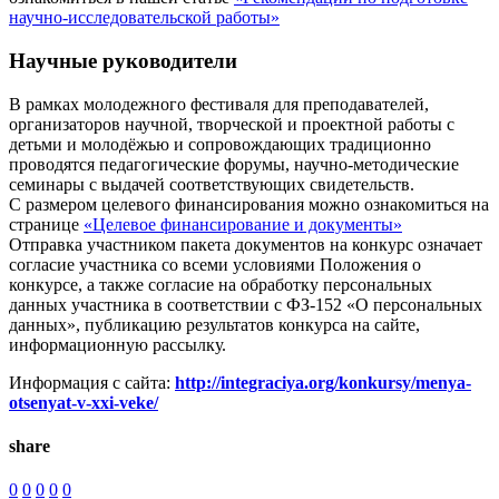
научно-исследовательской работы»
Научные руководители
В рамках молодежного фестиваля для преподавателей,
организаторов научной, творческой и проектной работы с
детьми и молодёжью и сопровождающих традиционно
проводятся педагогические форумы, научно-методические
семинары с выдачей соответствующих свидетельств.
С размером целевого финансирования можно ознакомиться на
странице
«Целевое финансирование и документы»
Отправка участником пакета документов на конкурс означает
согласие участника со всеми условиями Положения о
конкурсе, а также согласие на обработку персональных
данных участника в соответствии с ФЗ-152 «О персональных
данных», публикацию результатов конкурса на сайте,
информационную рассылку.
Информация с сайта:
http://integraciya.org/konkursy/menya-
otsenyat-v-xxi-veke/
share
0
0
0
0
0