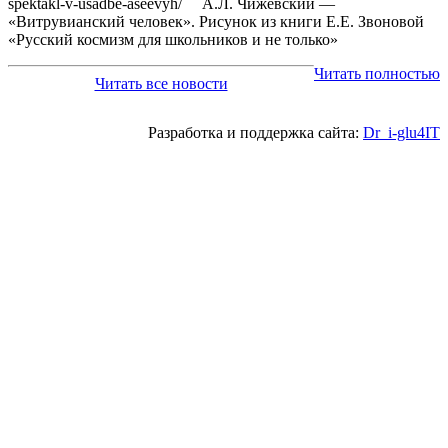
spektakl-v-usadbe-aseevyh/ А.Л. Чижевский —
«Витрувианский человек». Рисунок из книги Е.Е. Звоновой
«Русский космизм для школьников и не только»
Читать полностью
Читать все новости
Разработка и поддержка сайта:
Dr_i-glu4IT