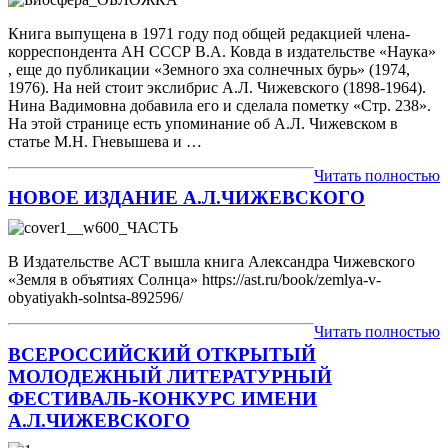
Книга выпущена в 1971 году под общей редакцией члена-
корреспондента АН СССР В.А. Ковда в издательстве «Наука»
, еще до публикации «Земного эха солнечных бурь» (1974,
1976). На ней стоит экслибрис А.Л. Чижевского (1898-1964).
Нина Вадимовна добавила его и сделала пометку «Стр. 238».
На этой странице есть упоминание об А.Л. Чижевском в
статье М.Н. Гневышева и …
Читать полностью
НОВОЕ ИЗДАНИЕ А.Л.ЧИЖЕВСКОГО
В Издательстве АСТ вышла книга Александра Чижевского
«Земля в объятиях Солнца» https://ast.ru/book/zemlya-v-
obyatiyakh-solntsa-892596/
Читать полностью
ВСЕРОССИЙСКИЙ ОТКРЫТЫЙ
МОЛОДЕЖНЫЙ ЛИТЕРАТУРНЫЙ
ФЕСТИВАЛЬ-КОНКУРС ИМЕНИ
А.Л.ЧИЖЕВСКОГО