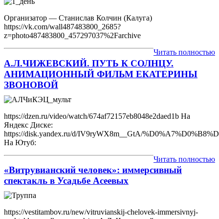
Организатор — Станислав Колчин (Калуга)
https://vk.com/wall487483800_2685?
z=photo487483800_457297037%2Farchive
Читать полностью
А.Л.ЧИЖЕВСКИЙ. ПУТЬ К СОЛНЦУ.
АНИМАЦИОННЫЙ ФИЛЬМ ЕКАТЕРИНЫ
ЗВОНОВОЙ
https://dzen.ru/video/watch/674af72157eb8048e2daed1b На
Яндекс Диске:
https://disk.yandex.ru/d/IV9ryWX8m__GtA/%D0%
На Ютуб:
Читать полностью
«Витрувианский человек»: иммерсивный
спектакль в Усадьбе Асеевых
https://vestitambov.ru/new/vitruvianskij-chelovek-immersivnyj-