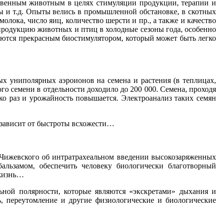
твенным животным в целях стимуляции продукции, терапии и
 и т.д. Опыты велись в промышленной обстановке, в скотных
молока, число яиц, количество шерсти и пр., а также и качество
одукцию животных и птиц в холодные сезоны года, особенно
яются прекрасным биостимулятором, который может быть легко
 униполярных аэроионов на семена и растения (в теплицах,
о семени в отдельности доходило до 200 000. Семена, проходя
ко раз и урожайность повышается. Электроанализ таких семян
 зависит от быстроты всхожести…
 Чижевского об интратрахеальном введении высокозаряженных
альзамом, обеспечить человеку биологически благотворный
 жизнь…
ной полярности, которые являются «экскретами» дыхания и
, переутомление и другие физиологические и биологические