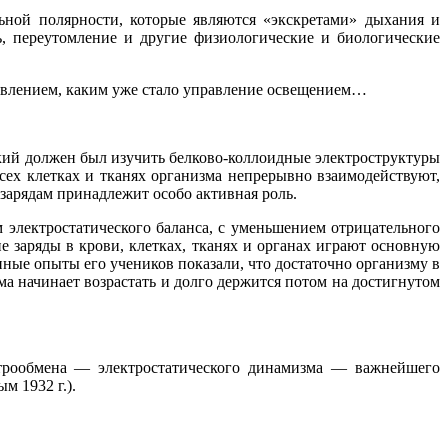
ной полярности, которые являются «экскретами» дыхания и
, переутомление и другие физиологические и биологические
явлением, каким уже стало управление освещением…
кий должен был изучить белково-коллоидные электроструктуры
всех клетках и тканях организма непрерывно взаимодействуют,
зарядам принадлежит особо активная роль.
м электростатического баланса, с уменьшением отрицательного
е заряды в крови, клетках, тканях и органах играют основную
нные опыты его учеников показали, что достаточно организму в
а начинает возрастать и долго держится потом на достигнутом
ктрообмена — электростатического динамизма — важнейшего
м 1932 г.).