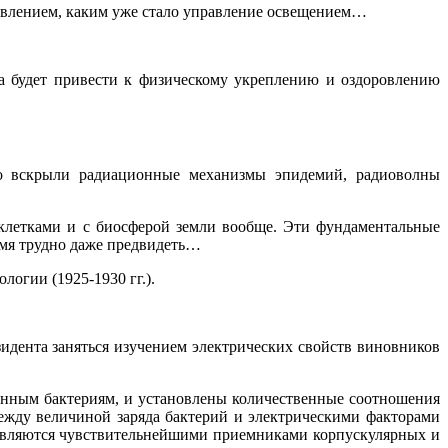
явлением, каким уже стало управление освещением…
а будет привести к физическому укреплению и оздоровлению
но вскрыли радиационные механизмы эпидемий, радиоволны
клетками и с биосферой земли вообще. Эти фундаментальные
емя трудно даже предвидеть…
огии (1925-1930 гг.).
дента заняться изучением электрических свойств виновников
огенным бактериям, и установлены количественные соотношения
между величиной заряда бактерий и электрическими факторами
и являются чувствительнейшими приемниками корпускулярных и