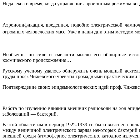
Недалеко то время, когда управление аэроионным режимом во
Аэроионификация, введенная, подобно электрической лампо
огромных человеческих масс. Уже в наши дни этим методом м
Необычны по силе и смелости мысли его обширные исслед
космического происхождения…
Русскому ученому удалось обнаружить очень мощный деятел
труды проф. Чижевского чреваты громадными практическими п
Подтверждение своих эпидемиологических идей проф. Чижевски
Работа по изучению влияния внешних радиоволн на ход эпид
заболеваний — бактерий.
В этой области им в период 1925-1939 гг. была выяснена рол
между величиной электрического заряда некоторых бактерий 
внешней среды (атмосферное электричество, катодное излуче