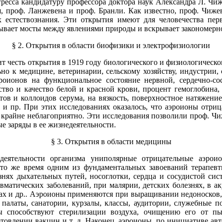
гресса кандидатуру профессора доктора наук Александра Л. Чиж
я, проф. Ланжевена и проф. Бранли. Как известно, проф. Чиж
х естествознания. Эти открытия имеют для человечества пер
сывает мосты между явлениями природы и вскрывает закономер
§ 2. Открытия в области биофизики и электрофизиологии
 честь открытия в 1919 году биологического и физиологическо
о к медицине, ветеринарии, сельскому хозяйству, индустрии, 
оионов на функциональное состояние нервной, сердечно-сос
во и качество белой и красной крови, процент гемоглобина, 
 и коллоидов серума, на вязкость, поверхностное натяжение кр
в и пр. При этих исследованиях оказалось, что аэроионы отри
 крайне неблагоприятно. Эти исследования позволили проф. Ч
е заряды в ее жизнедеятельности.
§ 3. Открытия в области медицины
еятельности организма униполярные отрицательные аэроио
в то же время одним из фундаментальных завоеваний терапе
нях дыхательных путей, носоглотки, сердца и сосудистой сист
вматических заболеваний, при малярии, детских болезнях, в а
х и др.. Аэроионы применяются при выращивании недоносков, 
алаты, санатории, курзалы, классы, аудитории, служебные по
ы способствуют стерилизации воздуха, очищению его от 
отовлении вакцин и т. д. Наконец, аэроионы, по инициативе ав