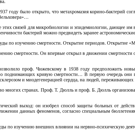
ва.
937 году было открыто, что метахромазия корино-бактерий сог
-Вельховера»…
е этих связей для микробиологии и эпидемиологии, дающее им в 
зменчивости бактерий можно предвидеть заранее астрономическ
руды по изучению смертности. Открытие периодов. Открытие «
чению смертности. Он впервые открыл в движении смертности 
 позволило проф. Чижевскому в 1938 году предположить нов
ьно поднимающих кривую смертности… В первую очередь они 
склерозом и миодегенерацией сердца, на людей, переживающих к
о многих странах. Проф. Т. Дюлль и проф. Б. Дюлль организова
ический выход: он изобрел способ защиты больных от дейст
ближении данных феноменов, согласно специальным бюллетен
руды по изучению внешних влиянии на нервно-психическую деят