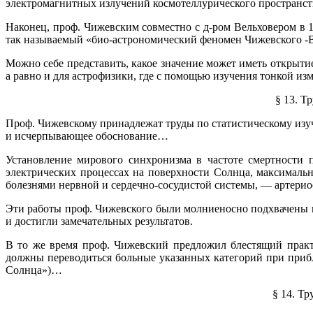
электромагнитных излучений космотеллурического пространст
Наконец, проф. Чижевским совместно с д-ром Вельховером в 1
так называемый «био-астрономический феномен Чижевского 
Можно себе представить, какое значение может иметь открыти
а равно и для астрофизики, где с помощью изучения тонкой и
§ 13. Т
Проф. Чижевскому принадлежат труды по статистическому изу
и исчерпывающее обоснование…
Установление мирового синхронизма в частоте смертности
электрических процессах на поверхности Солнца, максимал
болезнями нервной и сердечно-сосудистой системы, — артерио
Эти работы проф. Чижевского были молниеносно подхвачены в
и достигли замечательных результатов.
В то же время проф. Чижевский предложил блестящий практ
должны переводиться больные указанных категорий при при
Солнца»)…
§ 14. Т