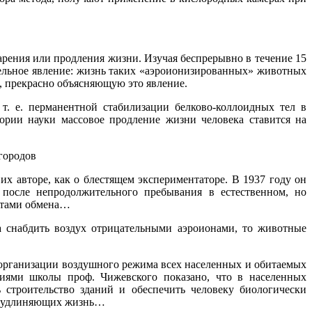
арения или продления жизни. Изучая беспрерывно в течение 15
тельное явление: жизнь таких «аэроионизированных» животных
, прекрасно объясняющую это явление.
т. е. перманентной стабилизации белково-коллоидных тел в
тории науки массовое продление жизни человека ставится на
городов
их авторе, как о блестящем экспериментаторе. В 1937 году он
 после непродолжительного пребывания в естественном, но
уктами обмена…
а снабдить воздух отрицательными аэроионами, то животные
организации воздушного режима всех населенных и обитаемых
иями школы проф. Чижевского показано, что в населенных
строительство зданий и обеспечить человеку биологически
 и удлиняющих жизнь…