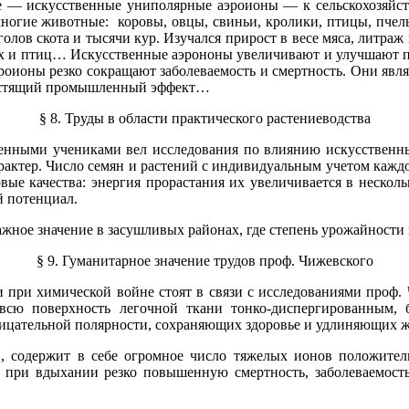
ие — искусственные униполярные аэроионы — к сельскохозяйс
гие животные: коровы, овцы, свиньи, кролики, птицы, пчелы
олов скота и тысячи кур. Изучался прирост в весе мяса, литраж 
х и птиц… Искусственные аэрононы увеличивают и улучшают пр
эроионы резко сокращают заболеваемость и смертность. Они явл
лестящий промышленный эффект…
§ 8. Труды в области практического растениеводства
енными учениками вел исследования по влиянию искусственных
ктер. Число семян и растений с индивидуальным учетом каждог
ые качества: энергия прорастания их увеличивается в несколь
й потенциал.
ное значение в засушливых районах, где степень урожайности
§ 9. Гуманитарное значение трудов проф. Чижевского
и при химической войне стоят в связи с исследованиями проф.
всю поверхность легочной ткани тонко-диспергированным, б
рицательной полярности, сохраняющих здоровье и удлиняющих
 содержит в себе огромное число тяжелых ионов положитель
 при вдыхании резко повышенную смертность, заболеваемость