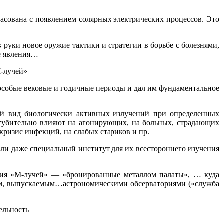
ласована с появлением солярных электрических процессов. Это
руки новое оружие тактики и стратегии в борьбе с болезнями,
ие явления…
М-лучей»
особые вековые и годичные периоды и дал им фундаментальное
ый вид биологически активных излучений при определенных
губительно влияют на агонирующих, на больных, страдающих
ризис инфекций, на слабых стариков и пр.
ли даже специальный институт для их всестороннего изучения
вия «М-лучей» — «бронированные металлом палаты», … куда
ям, выпускаемым…астрономическими обсерваториями («служба
ельность