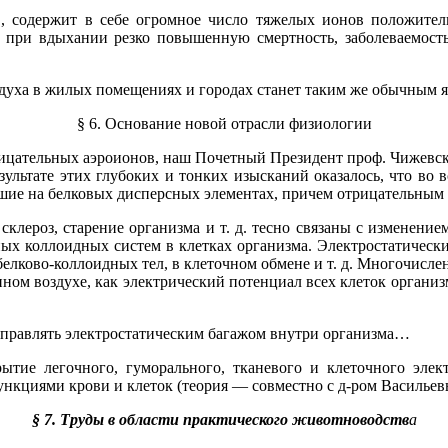
 содержит в себе огромное число тяжелых ионов положитель
 при вдыхании резко повышенную смертность, заболеваемость
здуха в жилых помещениях и городах станет таким же обычным 
§ 6. Основание новой отрасли физиологии
рицательных аэроионов, наш Почетный Президент проф. Чижевс
езультате этих глубоких и тонких изысканий оказалось, что во 
шие на белковых дисперсных элементах, причем отрицательным 
склероз, старение организма и т. д. тесно связаны с изменение
ных коллоидных систем в клетках организма. Электростатически
белково-коллоидных тел, в клеточном обмене и т. д. Многочисле
ном воздухе, как электрический потенциал всех клеток организм
 управлять электростатическим багажом внутри организма…
ытие легочного, гуморального, тканевого и клеточного эле
кциями крови и клеток (теория — совместно с д-ром Васильевы
§ 7. Труды в области практического животноводств
а