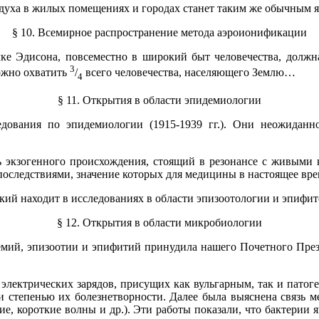
здуха в жилых помещениях и городах станет таким же обычным 
§ 10. Всемирное распространение метода аэроионификации
чке Эдисона, повсеместно в широкий быт человечества, должн
3
ожно охватить
/
всего человечества, населяющего Землю…
4
§ 11. Открытия в области эпидемиологии
ования по эпидемиологии (1915-1939 гг.). Они неожидан
ь экзогенного происхождения, стоящий в резонансе с живыми 
оследствиями, значение которых для медицины в настоящее вр
й находит в исследованиях в области эпизоотологии и эпифитол
§ 12. Открытия в области микробиологии
емий, эпизоотии и эпифитий принудила нашего Почетного Прези
ь электрических зарядов, присущих как вульгарным, так и пат
и степенью их болезнетворности. Далее была выяснена связь 
ние, короткие волны и др.). Эти работы показали, что бактери