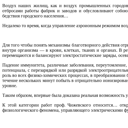
Воздух наших жилищ, как и воздух промышленных городов,
отбросами работы фабрик и заводов и обусловливают собою
бедствия городского населения…
Недалеко то время, когда управление аэроионным режимом во
Для того чтобы понять механизмы благотворного действия от
внутри организма — в крови, клетках, тканях и органах. В р
перемещаются и балансируют электростатические заряды, осев
Падение иммунитета, различные заболевания, переутомление, 
потенциала, с перезарядкой или разрядкой электроотрицатель
роль во всех физико-химических процессах, в преобразовании 
течение нескольких минут побыть в отрицательно ионизирован
уровне.
Таким образом, впервые была доказана реальная возможность
К этой категории работ проф. Чижевского относится… откр
физиологического феномена, управляющего электрическими фун