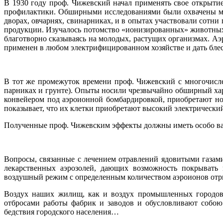
В 1930 году проф. Чижевский начал применять свое открыт
профилактики. Обширными исследованиями были охвачены мно
дворах, овчарнях, свинарниках, и в опытах участвовали сотни г
продукции. Изучалось потомство «ионизированных» животны
благотворно сказываясь на молодых, растущих организмах. А
применен в любом электрифицированном хозяйстве и дать б
В тот же промежуток времени проф. Чижевский с многочисл
парниках и грунте). Опыты носили чрезвычайно обширный хара
конвейером под аэроионной бомбардировкой, приобретают нов
показывает, что их клетки приобретают высокий электрически
Полученные проф. Чижевским эффекты должны иметь особо важ
Вопросы, связанные с лечением отравлений ядовитыми газам
лекарственных аэрозолей, дающих возможность покрывать 
воздушный режим с определенным количеством аэроионов от
Воздух наших жилищ, как и воздух промышленных городов,
отбросами работы фабрик и заводов и обусловливают собою
бедствия городского населения…