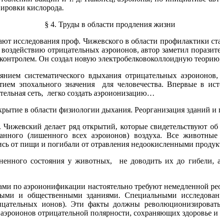
вировки кислорода.
§ 4. Труды в области продления жизни
ают исследования проф. Чижевского в области профилактики ст
ся воздействию отрицательных аэроионов, автор заметил порази
 контролем. Он создал новую электробелковоколлоидную теорию
нием систематического вдыхания отрицательных аэроионов, 
ытием эпохального значения для человечества. Впервые в ис
ительная сеть, легко создать аэроионизацию…
ткрытие в области физиологии дыхания. Реорганизация зданий и 
 Чижевский делает ряд открытий, которые свидетельствуют об 
анного (лишенного всех аэроионов) воздуха. Все животные
ались от пищи и погибали от отравления недоокисленными прод
зненного состояния у животных, не доводить их до гибели, 
тами по аэроионификации настоятельно требуют немедленной ре
ными и общественными зданиями. Специальными исследован
ицательных ионов). Эти факты должны революционизировать 
 аэроионов отрицательной полярности, сохраняющих здоровье