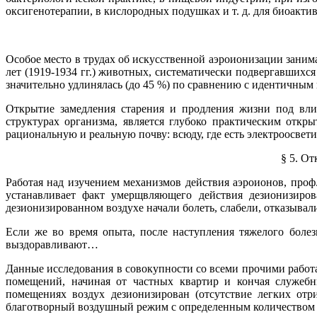
оксигенотерапии, в кислородных подушках и т. д. для биоакти
Особое место в трудах об искусственной аэроионизации заним
лет (1919-1934 гг.) животных, систематически подвергавших
значительно удлинялась (до 45 %) по сравнению с идентичным
Открытие замедления старения и продления жизни под влия
структурах организма, является глубоко практическим откр
рациональную и реальную почву: всюду, где есть электроосвет
§ 5. О
Работая над изучением механизмов действия аэроионов, проф.
устанавливает факт умерщвляющего действия дезионизиров
дезионизированном воздухе начали болеть, слабели, отказыв
Если же во время опыта, после наступления тяжелого боле
выздоравливают…
Данные исследования в совокупности со всеми прочими рабо
помещений, начиная от частных квартир и кончая служеб
помещениях воздух дезионизирован (отсутствие легких отр
благотворный воздушный режим с определенным количеством