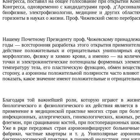
Конгресса, поставил на общее голосование при открытии Кон
Конгресса, одновременно с кандидатурами проф. д’Арсонвал
биофизике, электрофизиологии, медицине и других областя
горизонты в науках о жизни. Проф. Чижевский смело перебра
Нашему Почетному Президенту проф. Чижевскому принадлежит
годы — всесторонняя разработка этого открытия применительн
действие положительных и отрицательных униполярных аэр
морфологию, физику и химию крови, а именно — на количест
точки и электрокинетические потенциалы форменных элементов
температуру тела, его пластическую функцию, обмен вещест
сторону, а аэроионы положительной полярности часто влияют
показать, какое значение имеют положительные и отрицательны
Благодаря той важнейшей роли, которую играют в жизнед
биологического и физиологического их действия является 
применение в медицинской практике многих стран при болез
инфекционных, аллергических, гинекологических, кожных, ре
флегмон, при сращивании костей, при постоперационных шока
Уже в ряде передовых стран аэроионифицируют больничные п
фабрики, частные квартиры и т. д. Униполярные аэроион
бактериологической практике, в пищевой индустрии, при изг