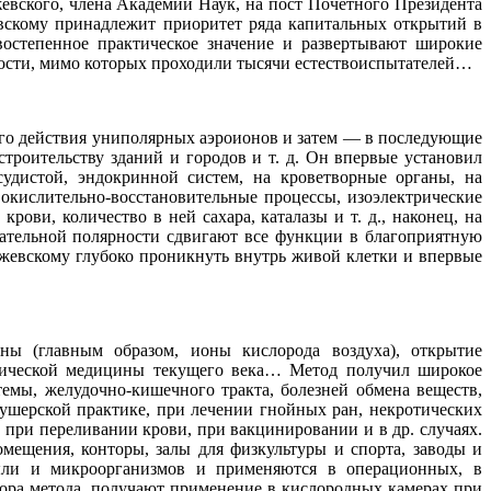
евского, члена Академии Наук, на пост Почетного Президента
евскому принадлежит приоритет ряда капитальных открытий в
востепенное практическое значение и развертывают широкие
ности, мимо которых проходили тысячи естествоиспытателей…
го действия униполярных аэроионов и затем — в последующие
строительству зданий и городов и т. д. Он впервые установил
удистой, эндокринной систем, на кроветворные органы, на
окислительно-восстановительные процессы, изоэлектрические
ови, количество в ней сахара, каталазы и т. д., наконец, на
цательной полярности сдвигают все функции в благоприятную
ижевскому глубоко проникнуть внутрь живой клетки и впервые
ны (главным образом, ионы кислорода воздуха), открытие
втической медицины текущего века… Метод получил широкое
емы, желудочно-кишечного тракта, болезней обмена веществ,
кушерской практике, при лечении гнойных ран, некротических
при переливании крови, при вакцинировании и в др. случаях.
мещения, конторы, залы для физкультуры и спорта, заводы и
пыли и микроорганизмов и применяются в операционных, в
тора метода, получают применение в кислородных камерах при