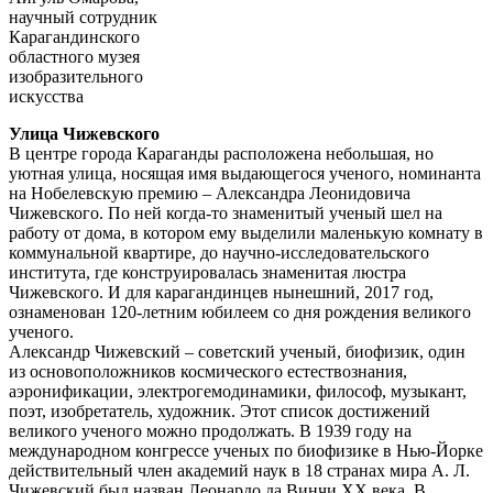
научный сотрудник
Карагандинского
областного музея
изобразительного
искусства
Улица Чижевского
В центре города Караганды расположена небольшая, но
уютная улица, носящая имя выдающегося ученого, номинанта
на Нобелевскую премию – Александра Леонидовича
Чижевского. По ней когда-то знаменитый ученый шел на
работу от дома, в котором ему выделили маленькую комнату в
коммунальной квартире, до научно-исследовательского
института, где конструировалась знаменитая люстра
Чижевского. И для карагандинцев нынешний, 2017 год,
ознаменован 120-летним юбилеем со дня рождения великого
ученого.
Александр Чижевский – советский ученый, биофизик, один
из основоположников космического естествознания,
аэронификации, электрогемодинамики, философ, музыкант,
поэт, изобретатель, художник. Этот список достижений
великого ученого можно продолжать. В 1939 году на
международном конгрессе ученых по биофизике в Нью-Йорке
действительный член академий наук в 18 странах мира А. Л.
Чижевский был назван Леонардо да Винчи ХХ века. В