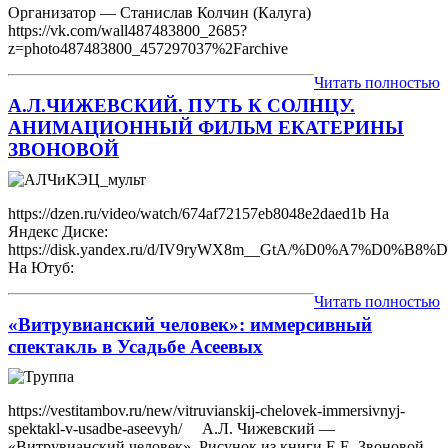
Организатор — Станислав Колчин (Калуга)
https://vk.com/wall487483800_2685?
z=photo487483800_457297037%2Farchive
Читать полностью
А.Л.ЧИЖЕВСКИЙ. ПУТЬ К СОЛНЦУ.
АНИМАЦИОННЫЙ ФИЛЬМ ЕКАТЕРИНЫ
ЗВОНОВОЙ
https://dzen.ru/video/watch/674af72157eb8048e2daed1b На
Яндекс Диске:
https://disk.yandex.ru/d/IV9ryWX8m__GtA/%D0%
На Ютуб:
Читать полностью
«Витрувианский человек»: иммерсивный
спектакль в Усадьбе Асеевых
https://vestitambov.ru/new/vitruvianskij-chelovek-immersivnyj-
spektakl-v-usadbe-aseevyh/ А.Л. Чижевский —
«Витрувианский человек». Рисунок из книги Е.Е. Звоновой