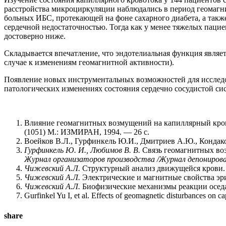
расстройства микроциркуляции наблюдались в период геомаг
больных ИБС, протекающей на фоне сахарного диабета, а так
сердечной недостаточностью. Тогда как у менее тяжелых паци
достоверно ниже.
Складывается впечатление, что эндотелиальная функция явля
случае к изменениям геомагнитной активности).
Появление новых инструментальных возможностей для исследо
патологических изменениях состояния сердечно сосудистой си
Влияние геомагнитных возмущений на капиллярный крово
(1051) М.: ИЗМИРАН, 1994. — 26 с.
Воейков В.Л., Гурфинкель Ю.И., Дмитриев А.Ю., Кондако
Гурфинкель Ю. И., Любимов В. В.
Связь геомагнитных воз
Журнал организаторов производства /Журнал депонирова
Чижевский А.Л.
Структурный анализ движущейся крови. 
Чижевский А.Л.
Электрические и магнитные свойства эр
Чижевский А.Л.
Биофизические механизмы реакции оседа
Gurfinkel Yu I, et al. Effects of geomagnetic disturbances on c
share