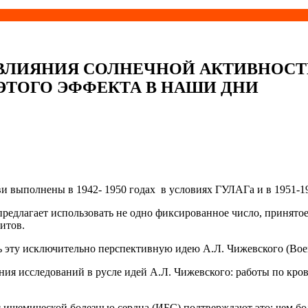
 ВЛИЯНИЯ СОЛНЕЧНОЙ АКТИВНОСТ
ЭТОГО ЭФФЕКТА В НАШИ ДНИ
выполнены в 1942- 1950 годах в условиях ГУЛАГа и в 1951-1958
предлагает использовать не одно фиксированное число, принято
итов.
эту исключительно перспективную идею А.Л. Чижевского (Воейк
ия исследований в русле идей А.Л. Чижевского: работы по кро
с ишемической болезнью сердца (ИБС) подтверждают это: чем бо