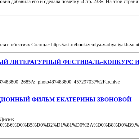
овна добавила его и сделала пометку «Стр. 238». На этой стран
в объятиях Солнца» https://ast.ru/book/zemlya-v-obyatiyakh-soln
Й ЛИТЕРАТУРНЫЙ ФЕСТИВАЛЬ-КОНКУРС И
l487483800_2685?z=photo487483800_457297037%2Farchive
АЦИОННЫЙ ФИЛЬМ ЕКАТЕРИНЫ ЗВОНОВОЙ
 Диске:
A7%D0%B8%D0%B6%D0%B5%D0%B2%D1%81%D0%BA%D0%B8%D