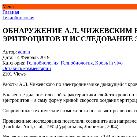
Menu
Главная
Гелиобиология
ОБНАРУЖЕНИЕ А.Л. ЧИЖЕВСКИМ
ЭРИТРОЦИТОВ И ИССЛЕДОВАНИЕ 
Автор:
admin
Дата:
14 Февраль 2019
Категория:
Гелиобиология
,
Гелиобиология
,
Кровь in vivo
Оставить комментарий
2101 Views
Работы А.Л. Чижевского по электродинамике движущейся крови 
В качестве диагностической характеристики свойств крови он 
эритроцитов – а саму форму кривой скорости оседания эритроц
Современные технические возможности позволяют реализовать 
Проведенные исследования позволили соединить два направлен
(Gurfinkel Yu I, et al., 1995;Гурфинкель, Любимов, 2004).
Изучение состояния капиллярного кровотока у 144 пациентов 