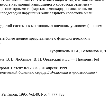
нность нарушений капиллярного кровотока отмечена у
лиц с повторными инфарктами миокарда, осложненными
ия предсердий нарушения капиллярного кровотока были
осудистой системы к меняющимся внешним условиям (в нашем
ть более полное представление о физиологических и
.
Гурфинкель Ю.И., Голованов Д.Л.
ль, В. В. Любимов, В. Н. Ораевский и др. — Препринт №1
рови. Патент #2128945, 20 апреля
1999
.
емической болезнью сердца //
Экономика и производство /
cs. Pergamon, 1995. Vol.40, No. 4, 777-783.