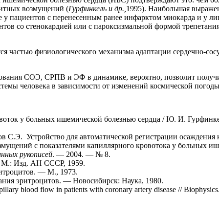
нитных возмущений (
Гурфинкель и др.,
1995). Наибольшая выраже
же у пациентов с перенесенным ранее инфарктом миокарда и у 
ентов со стенокардией или с пароксизмальной формой трепетан
ется частью физиологического механизма адаптации сердечно-с
вания СОЭ, СРПВ и ЭФ в динамике, вероятно, позволит получи
стемы человека в зависимости от изменений космической погоды
ток у больных ишемической болезнью сердца / Ю. И. Гурфинке
в С.Э. Устройство для автоматической регистрации осаждения к
мущений с показателями капиллярного кровотока у больных иш
нных рукописей
. — 2004. — № 8.
М.: Изд. АН СССР, 1959.
итроцитов. — М., 1973.
ния эритроцитов. — Новосибирск: Наука, 1980.
apillary blood flow in patients with coronary artery disease // Biophysi