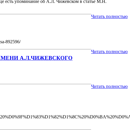
ице есть упоминание об А.Л. Чижевском в статье М.Н.
Читать полностью
tsa-892596/
Читать полностью
МЕНИ А.Л.ЧИЖЕВСКОГО
Читать полностью
0%B9.%20%D0%9F%D1%83%D1%82%D1%8C%20%D0%BA%20%D