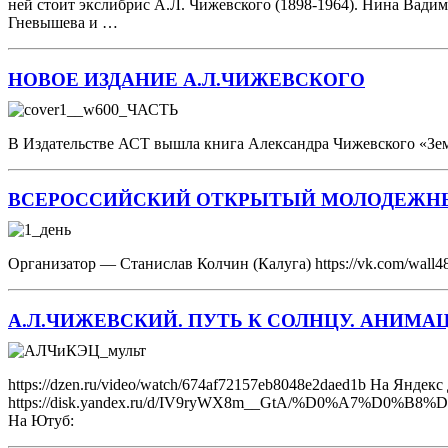
ней стоит экслибрис А.Л. Чижевского (1898-1964). Нина Вадим
Гневышева и …
НОВОЕ ИЗДАНИЕ А.Л.ЧИЖЕВСКОГО
В Издательстве АСТ вышла книга Александра Чижевского «Земля 
ВСЕРОССИЙСКИЙ ОТКРЫТЫЙ МОЛОДЕЖНЫ
Организатор — Станислав Колчин (Калуга) https://vk.com/wal
А.Л.ЧИЖЕВСКИЙ. ПУТЬ К СОЛНЦУ. АНИМ
https://dzen.ru/video/watch/674af72157eb8048e2daed1b На Яндекс
https://disk.yandex.ru/d/IV9ryWX8m__GtA/%D0%
На Ютуб: